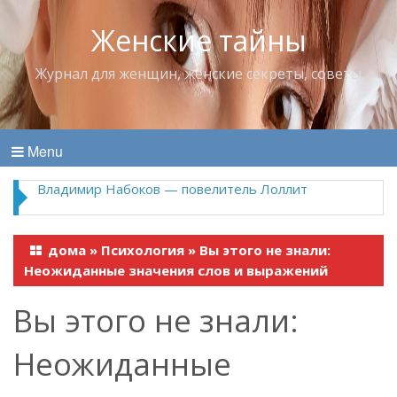
Женские тайны
Журнал для женщин, женские секреты, советы
Menu
Владимир Набоков — повелитель Лоллит
дома
»
Психология
»
Вы этого не знали:
Неожиданные значения слов и выражений
Вы этого не знали:
Неожиданные