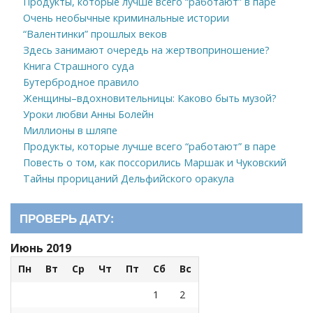
Продукты, которые лучше всего “работают” в паре
Очень необычные криминальные истории
“Валентинки” прошлых веков
Здесь занимают очередь на жертвоприношение?
Книга Страшного суда
Бутербродное правило
Женщины–вдохновительницы: Каково быть музой?
Уроки любви Анны Болейн
Миллионы в шляпе
Продукты, которые лучше всего “работают” в паре
Повесть о том, как поссорились Маршак и Чуковский
Тайны прорицаний Дельфийского оракула
ПРОВЕРЬ ДАТУ:
Июнь 2019
Пн
Вт
Ср
Чт
Пт
Сб
Вс
1
2