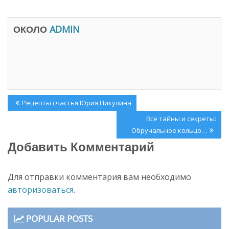
с
е
я
т
в
с
н
я
ОКОЛО
ADMIN
о
в
в
н
о
о
м
в
о
о
к
м
н
о
е
к
)
н
е
Навигация
)
Previous
Рецепты счастья Юрия Никулина
по
Post:
Next
Все тайны и секреты:
записям
Post:
Обручальное кольцо…
Добавить Комментарий
Для отправки комментария вам необходимо
авторизоваться
.
POPULAR POSTS