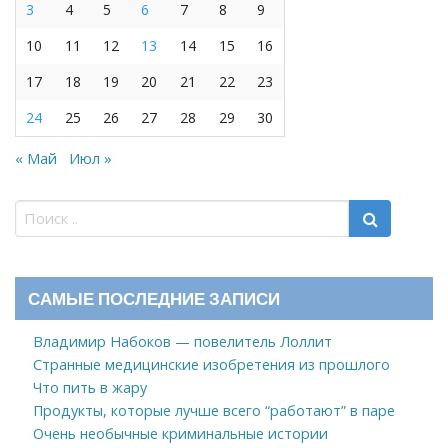
3
4
5
6
7
8
9
10
11
12
13
14
15
16
17
18
19
20
21
22
23
24
25
26
27
28
29
30
« Май
Июл »
САМЫЕ ПОСЛЕДНИЕ ЗАПИСИ
Владимир Набоков — повелитель Лоллит
Странные медицинские изобретения из прошлого
Что пить в жару
Продукты, которые лучше всего “работают” в паре
Очень необычные криминальные истории