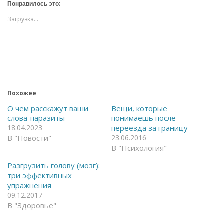
т
т
Понравилось это:
е
е
,
,
Загрузка...
ч
ч
т
т
о
о
б
б
ы
ы
о
п
т
о
к
д
р
е
ы
л
т
и
ь
т
Похожее
н
ь
а
с
О чем расскажут ваши
Вещи, которые
F
я
слова-паразиты
понимаешь после
a
в
c
T
18.04.2023
переезда за границу
e
e
В "Новости"
23.06.2016
b
l
o
e
В "Психология"
o
g
k
r
(
a
Разгрузить голову (мозг):
О
m
три эффективных
т
(
к
О
упражнения
р
т
09.12.2017
ы
к
в
р
В "Здоровье"
а
ы
е
в
т
а