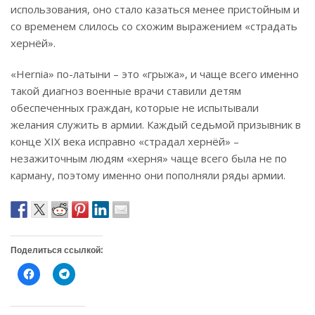
использования, оно стало казаться менее пристойным и
со временем слилось со схожим выражением «страдать
хернёй».
«Hernia» по-латыни – это «грыжа», и чаще всего именно
такой диагноз военные врачи ставили детям
обеспеченных граждан, которые не испытывали
желания служить в армии. Каждый седьмой призывник в
конце XIX века исправно «страдал хернёй» –
незажиточным людям «херня» чаще всего была не по
карману, поэтому именно они пополняли ряды армии.
Поделиться ссылкой:
Н
Н
а
а
ж
ж
м
м
и
и