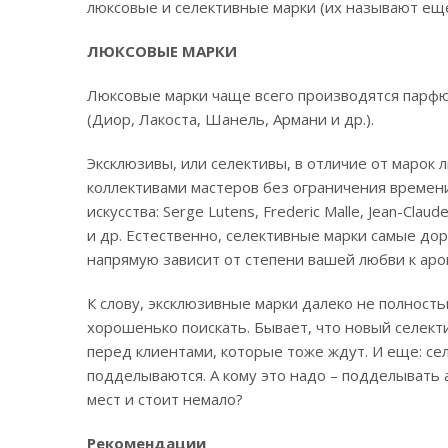
люксовые и селективные марки (их называют еще
ЛЮКСОВЫЕ МАРКИ
Люксовые марки чаще всего производятся парф
(Диор, Лакоста, Шанель, Армани и др.).
Эксклюзивы, или селективы, в отличие от марок
коллективами мастеров без ограничения времен
искусства: Serge Lutens, Frederic Malle, Jean-Claud
и др. Естественно, селективные марки самые дор
напрямую зависит от степени вашей любви к аро
К слову, эксклюзивные марки далеко не полност
хорошенько поискать. Бывает, что новый селек
перед клиентами, которые тоже ждут. И еще: сел
подделываются. А кому это надо – подделывать 
мест и стоит немало?
Рекомендации