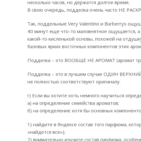
несколько часов, но держатся долгое время.
В свою очередь, подделка очень часто НЕ РАС
Так, поддельные Very Valentino и Burberrys ощу
40 минут еще что-то маловнятное ощущается, а
какой-то кисленькой основы, похожей на отдушк
базовых ярких восточных компонентов этих аромат
Подделка – это ВООБЩЕ НЕ АРОМАТ (аромат тре
Подделка – это в лучшем случае ОДИН ВЕРХНИЙ
не полностью соответствуют оригиналу.
г) Если вы хотите хоть немного научиться опред
а) на определение семейства ароматов;
б) на определение хотя бы основных компонентов
1) найдите в Яндексе состав того парфюма, кото
«найдется все»);
2) внимательно изучите состав парфюма, особе