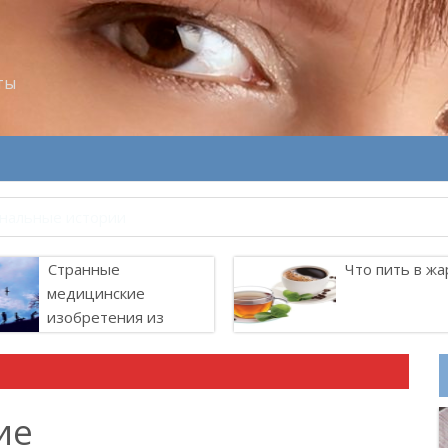
ты
велитель Лоллит
Странные
Что пить в жа
медицинские
изобретения из
прошлого
ие