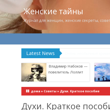
Женские тайны
Журнал для женщин, женские секреты, сове
Latest News
Владимир Набоков — по
Владимир Набоков —
повелитель Лоллит
дома
»
Советы
»
Духи. Краткое пособие
Духи. Краткое пособ