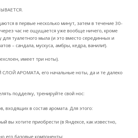
КРЫВАЕТСЯ.
щаются в первые несколько минут, затем в течение 30-
 через час не ощущается уже вообще ничего, кроме
у для туалетного мыла (и это вместо серединных и
ов – сандала, мускуса, амбры, кедра, ванили!).
хслоен, имеет три ноты).
 СЛОЙ АРОМАТА, его начальные ноты, да и те далеко
елять подделку, тренируйте свой нос:
, входящих в состав аромата. Для этого:
рый вы хотите приобрести (в Яндексе, как известно,
нно его базовые компоненты;