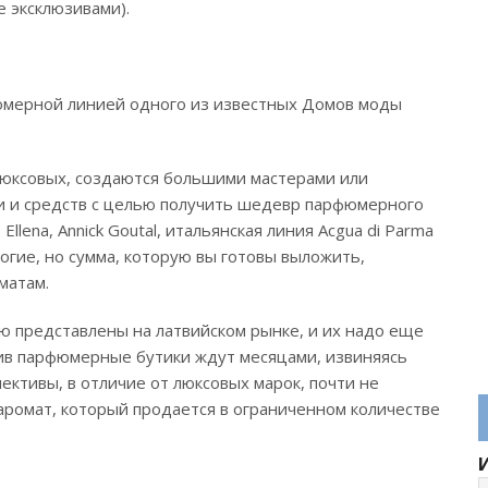
 эксклюзивами).
юмерной линией одного из известных Домов моды
 люксовых, создаются большими мастерами или
и и средств с целью получить шедевр парфюмерного
e Ellena, Annick Goutal, итальянская линия Acgua di Parma
огие, но сумма, которую вы готовы выложить,
матам.
ью представлены на латвийском рынке, и их надо еще
тив парфюмерные бутики ждут месяцами, извиняясь
ективы, в отличие от люксовых марок, почти не
аромат, который продается в ограниченном количестве