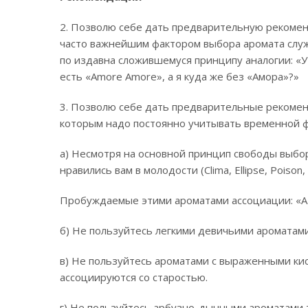
2. Позволю себе дать предварительную рекоме
часто важнейшим фактором выбора аромата служ
по издавна сложившемуся принципу аналогии: «У 
есть «Amore Amore», а я куда же без «Амора»?»
3. Позволю себе дать предварительные рекомен
которым надо постоянно учитывать временной ф
а) Несмотря на основной принцип свободы выбор
нравились вам в молодости (Clima, Ellipse, Poison,
Пробуждаемые этими ароматами ассоциации: «А 
б) Не пользуйтесь легкими девичьими ароматами
в) Не пользуйтесь ароматами с выраженными кис
ассоциируются со старостью.
г) Не пользуйтесь арбузно-дынными ароматами т