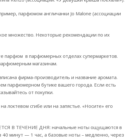
пример, парфюмом англичанки Jo Malone (ассоциации
икое множество. Некоторые рекомендации по их
те парфюм в парфюмерных отделах супермаркетов.
парфюмерным магазинам.
написана фирма-производитель и название аромата.
щем парфюмерном бутике вашего города. Если есть
казывайтесь от покупки.
на локтевом сгибе или на запястье. «Носите» его
ТСЯ В ТЕЧЕНИЕ ДНЯ: начальные ноты ощущаются в
 40 минут — 1 час, а базовые ноты – медленно, через