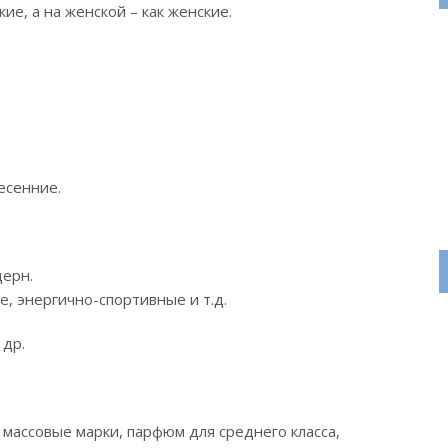
ие, а на женской – как женские.
есенние.
дерн.
, энергично-спортивные и т.д.
 др.
ассовые марки, парфюм для среднего класса,