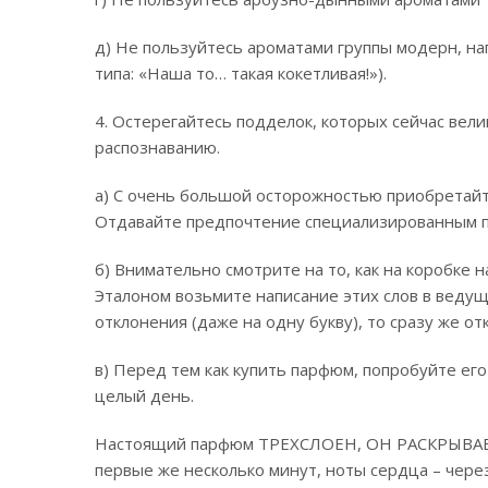
д) Не пользуйтесь ароматами группы модерн, на
типа: «Наша то… такая кокетливая!»).
4. Остерегайтесь подделок, которых сейчас вел
распознаванию.
а) С очень большой осторожностью приобретай
Отдавайте предпочтение специализированным 
б) Внимательно смотрите на то, как на коробке 
Эталоном возьмите написание этих слов в веду
отклонения (даже на одну букву), то сразу же от
в) Перед тем как купить парфюм, попробуйте его 
целый день.
Настоящий парфюм ТРЕХСЛОЕН, ОН РАСКРЫВАЕ
первые же несколько минут, ноты сердца – через