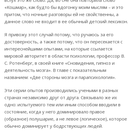
вслух это же слово. Да, во сне она повторила слово
«Кошмар», как будто бы вдогонку моим мыслям – и это
притом, что ночные разговоры ей не свойственны, а
данное слово не входит в ее обычный детский лексикон.
Я привожу этот случай потому, что ручаюсь за его
достоверность, а также потому, что он пересекается с
интереснейшими опытами, на которые ссылается
мировой авторитет в области психологии, профессор В.
С. Ротенберг, в своей книге «Сновидения, гипноз и
деятельность мозга». В главе с показательным
названием: «Две стороны мозга и парапсихология».
Эти серии опытов производились учеными в разных
странах независимо друг от друга. Связывало же их
одно: испытуемого тем или иным способом вводили в
состояние, когда у него доминировало правое
(образное) полушарие, а не левое (логическое), которое
обычно доминирует у бодрствующих людей.