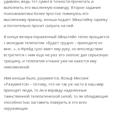
удивлен, ведь тот сумел в точности прочитать и
выполнить его мысленную команду. Второе задание
психоаналитика более простое: повинуясь его
мысленному приказу, юноша подает Эйнштейну скрипку
и почтительно просит сыграть на ней.
В конце вечера пораженный Эйнштейн тепло прощается
с молодым телепатом: «Будет трудно – приходите ко
мне…», а Фрейд сухо жмет ему руку, но впоследствии
встретится с ним еще не раз: его скепсис дал серьезную
трещину, и телепатия отныне уже не кажется ему
невозможной.
Имя юноши было, разумеется, Вольф Мессинг.
«Разумеется» – потому, что не так уж часто в наш мир
приходят люди, то ли и вправду наделенные
таинственной телепатической силой, то ли обладающие
способностью заставить поверить в это всех
окружающих.