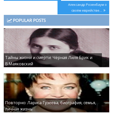
по
Post:
Next
Александр Розенбаум о
записям
Post:
своём еврействe…
POPULAR POSTS
Тайны жизни и смерти: Чёрная Лиля Брик и
В.Маяковский
Повторно: Лариса Гузеева, биография, семья,
личная жизнь