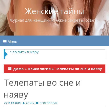
Женские тайны
Журнал для женщин, женские секреты, советы
Menu
Что пить в жару
дома
»
Психология
»
Телепаты во сне и наяву
Телепаты во сне и
наяву
19.07.2019
ADMIN
ПСИХОЛОГИЯ