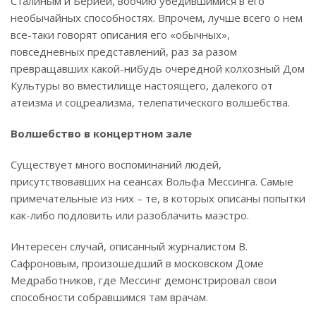
Сталиным и Берией, воочию убедившимися в его
необычайных способностях. Впрочем, лучше всего о нем
все-таки говорят описания его «обычных»,
повседневных представлений, раз за разом
превращавших какой-нибудь очередной колхозный Дом
Культуры во вместилище настоящего, далекого от
атеизма и соцреализма, телепатического волшебства.
Волшебство в концертном зале
Существует много воспоминаний людей,
присутствовавших на сеансах Вольфа Мессинга. Самые
примечательные из них – те, в которых описаны попытки
как-либо подловить или разоблачить маэстро.
Интересен случай, описанный журналистом В.
Сафроновым, произошедший в московском Доме
Медработников, где Мессинг демонстрировал свои
способности собравшимся там врачам.