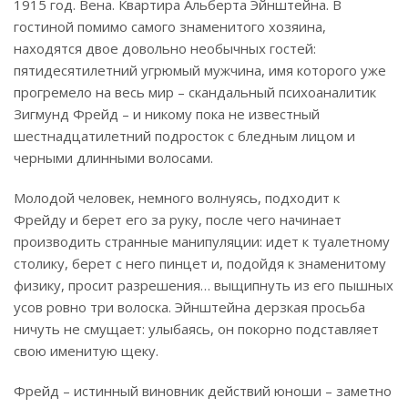
1915 год. Вена. Квартира Альберта Эйнштейна. В
гостиной помимо самого знаменитого хозяина,
находятся двое довольно необычных гостей:
пятидесятилетний угрюмый мужчина, имя которого уже
прогремело на весь мир – скандальный психоаналитик
Зигмунд Фрейд – и никому пока не известный
шестнадцатилетний подросток с бледным лицом и
черными длинными волосами.
Молодой человек, немного волнуясь, подходит к
Фрейду и берет его за руку, после чего начинает
производить странные манипуляции: идет к туалетному
столику, берет с него пинцет и, подойдя к знаменитому
физику, просит разрешения… выщипнуть из его пышных
усов ровно три волоска. Эйнштейна дерзкая просьба
ничуть не смущает: улыбаясь, он покорно подставляет
свою именитую щеку.
Фрейд – истинный виновник действий юноши – заметно