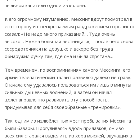
пыльной капители одной из колонн.
К его огромному изумлению, Мессинг вдруг посмотрел в
его сторону и с нескрываемым раздражением отрывисто
сказал: «Не надо много приказаний… Туда очень
высоко… Нужна большая лестница…», – после чего снова
сосредоточился на девушке и вскоре без труда
обнаружил ручку там, где она и была спрятана…
Тем временем, по воспоминаниям самого Мессинга, его
яркий телепатический талант развился далеко не сразу.
Сначала ему удавалось пользоваться им лишь в минуты
сильных душевных волнений, а затем он начал
целенаправленно развивать эту способность,
придумывая для себя своеобразные «тренировки».
Так, одним из излюбленных мест пребывания Мессинга
были базары. Прогуливаясь вдоль прилавков, он изо
всех сил старался выделить из хора мыслей, звучащих в