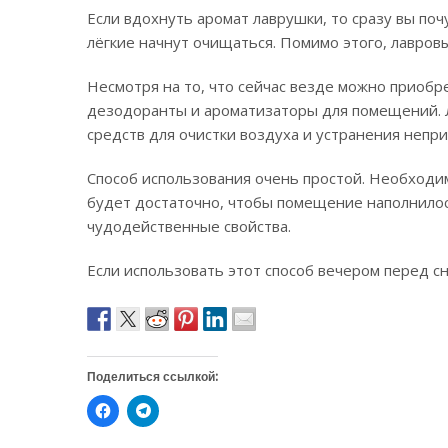
Если вдохнуть аромат лаврушки, то сразу вы поч
лёгкие начнут очищаться. Помимо этого, лавровы
Несмотря на то, что сейчас везде можно приобр
дезодоранты и ароматизаторы для помещений. Л
средств для очистки воздуха и устранения непри
Способ использования очень простой. Необходим
будет достаточно, чтобы помещение наполнилос
чудодейственные свойства.
Если использовать этот способ вечером перед сн
Поделиться ссылкой:
Н
Н
а
а
ж
ж
м
м