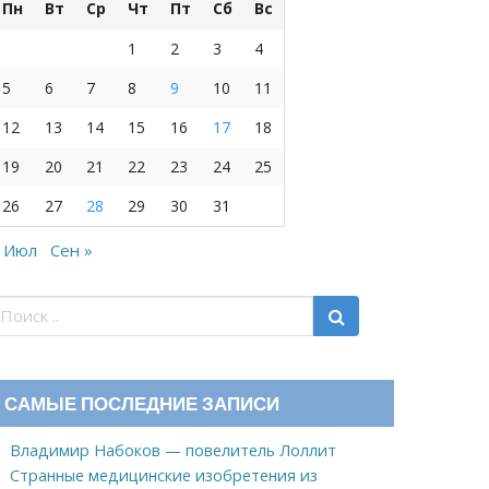
Пн
Вт
Ср
Чт
Пт
Сб
Вс
1
2
3
4
5
6
7
8
9
10
11
12
13
14
15
16
17
18
19
20
21
22
23
24
25
26
27
28
29
30
31
 Июл
Сен »
САМЫЕ ПОСЛЕДНИЕ ЗАПИСИ
Владимир Набоков — повелитель Лоллит
Странные медицинские изобретения из