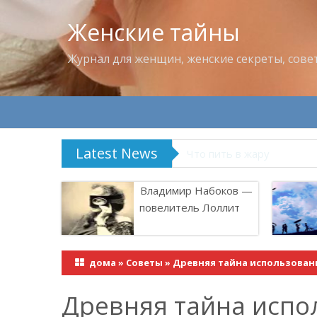
Женские тайны
Журнал для женщин, женские секреты, сове
Latest News
Что пить в жару
Владимир Набоков —
повелитель Лоллит
дома
»
Советы
»
Древняя тайна использован
Древняя тайна испо