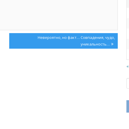
Next
Невероятно, но факт… Совпадения, чудо,
Post:
уникальность…
«