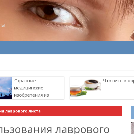
ты
Странные
Что пить в жа
медицинские
изобретения из
прошлого
ия лаврового листа
льзования лаврового