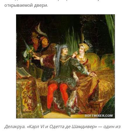
открываемой двери.
Делакруа. «Карл VI и Одетта де Шамдивер» — один из