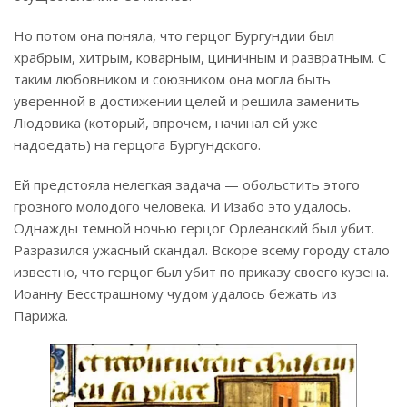
Но потом она поняла, что герцог Бургундии был
храбрым, хитрым, коварным, циничным и развратным. С
таким любовником и союзником она могла быть
уверенной в достижении целей и решила заменить
Людовика (который, впрочем, начинал ей уже
надоедать) на герцога Бургундского.
Ей предстояла нелегкая задача — обольстить этого
грозного молодого человека. И Изабо это удалось.
Однажды темной ночью герцог Орлеанский был убит.
Разразился ужасный скандал. Вскоре всему городу стало
известно, что герцог был убит по приказу своего кузена.
Иоанну Бесстрашному чудом удалось бежать из
Парижа.