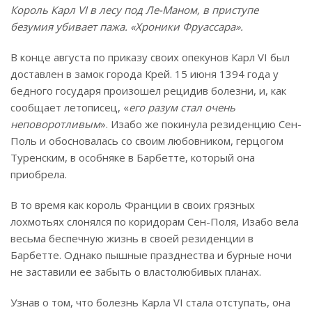
Король Карл VI в лесу под Ле-Маном, в приступе
безумия убивает пажа. «Хроники Фруассара».
В конце августа по приказу своих опекунов Карл VI был
доставлен в замок города Крей. 15 июня 1394 года у
бедного государя произошел рецидив болезни, и, как
сообщает летописец, «
его разум стал очень
неповоротливым
». Изабо же покинула резиденцию Сен-
Поль и обосновалась со своим любовником, герцогом
Туренским, в особняке в Барбетте, который она
приобрела.
В то время как король Франции в своих грязных
лохмотьях слонялся по коридорам Сен-Поля, Изабо вела
весьма беспечную жизнь в своей резиденции в
Барбетте. Однако пышные празднества и бурные ночи
не заставили ее забыть о властолюбивых планах.
Узнав о том, что болезнь Карла VI стала отступать, она