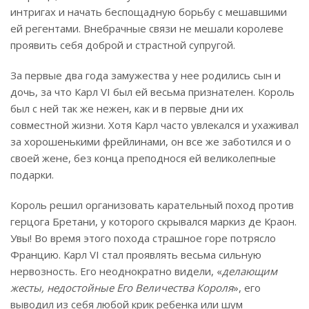
интригах и начать беспощадную борьбу с мешавшими
ей регентами. Внебрачные связи не мешали королеве
проявить себя доброй и страстной супругой.
За первые два года замужества у нее родились сын и
дочь, за что Карл VI был ей весьма признателен. Король
был с ней так же нежен, как и в первые дни их
совместной жизни. Хотя Карл часто увлекался и ухаживал
за хорошенькими фрейлинами, он все же заботился и о
своей жене, без конца преподнося ей великолепные
подарки.
Король решил организовать карательный поход против
герцога Бретани, у которого скрывался маркиз де Краон.
Увы! Во время этого похода страшное горе потрясло
Францию. Карл VI стал проявлять весьма сильную
нервозность. Его неоднократно видели, «
делающим
жесты, недостойные Его Величества Короля
», его
выводил из себя любой крик ребенка или шум