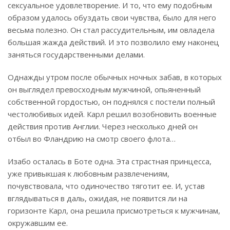
сексуальное удовлетворение. И то, что ему подобным
образом удалось обуздать свои чувства, было для него
весьма полезно. Он стал рассудительным, им овладела
большая жажда действий. И это позволило ему наконец
заняться государственными делами.
Однажды утром после обычных ночных забав, в которых
он выглядел превосходным мужчиной, опьяненный
собственной гордостью, он поднялся с постели полный
честолюбивых идей. Карл решил возобновить военные
действия против Англии. Через несколько дней он
отбыл во Фландрию на смотр своего флота…
Изабо осталась в Боте одна. Эта страстная принцесса,
уже привыкшая к любовным развлечениям,
почувствовала, что одиночество тяготит ее. И, устав
вглядываться в даль, ожидая, не появится ли на
горизонте Карл, она решила присмотреться к мужчинам,
окружавшим ее.