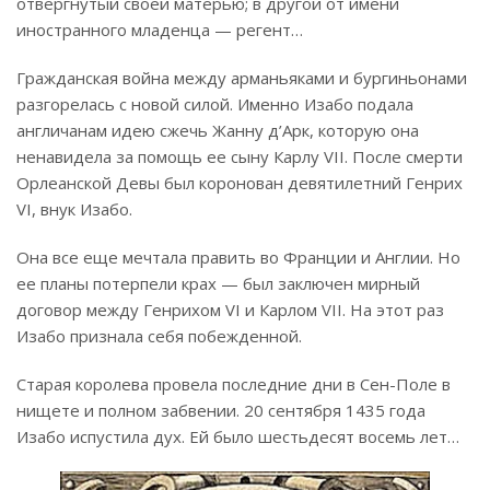
отвергнутый своей матерью; в другой от имени
иностранного младенца — регент…
Гражданская война между арманьяками и бургиньонами
разгорелась с новой силой. Именно Изабо подала
англичанам идею сжечь Жанну д’Арк, которую она
ненавидела за помощь ее сыну Карлу VII. После смерти
Орлеанской Девы был коронован девятилетний Генрих
VI, внук Изабо.
Она все еще мечтала править во Франции и Англии. Но
ее планы потерпели крах — был заключен мирный
договор между Генрихом VI и Карлом VII. На этот раз
Изабо признала себя побежденной.
Старая королева провела последние дни в Сен-Поле в
нищете и полном забвении. 20 сентября 1435 года
Изабо испустила дух. Ей было шестьдесят восемь лет…