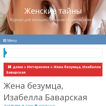
Женские тайны
Журнал для женщин, женские секреты, советы
Menu
Продукты, которые лучше всего “работают” в
паре
дома
»
Интересное
»
Жена безумца, Изабелла
Баварская
Жена безумца,
Изабелла Баварская
17.09.2019
ADMIN
ИНТЕРЕСНОЕ