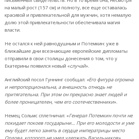
на малый рост (157 см) и полноту, все еще оставалась
красивой и привлекательной для мужчин, хотя немалую
долю этой привлекательности обеспечивала магия
власти.
Не остался к ней равнодушным и Потемкин: уже в
ближайшие дни всезнающие европейские дипломаты
отправили в свои столицы донесения о том, что у
Екатерины появился новый «
случай
».
Английский посол Гуннинг сообщал:
«Его фигура огромна
и непропорциональна, а внешность отнюдь не
притягательна. При этом он прекрасно знает людей и
более проницателен, чем его соотечественники
».
Немец Сольмс сплетничал: «
Генерал Потемкин почти не
покидает покоев государыни… При его молодости и уме
ему будет легко занять в сердце императрицы место
Орлова, которого не умел удержать Васильчиков».