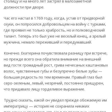
столицу и на много лет застрял в малозаметной
должности при дворе.
Час его настал в 1769 году, когда, устав от придворной
скуки, он попросился добровольцем на войну с турками,
где проявил не только храбрость, но и полководческий
талант. Теперь это был уже не веселый юнец, а зрелый
мужчина, немало переживший и передумавший.
Конечно. Екатерина почувствовала разницу при встрече,
но прежде всего она обратила внимание на внешний
вид гостя: громадный рост, грива нечесаных каштановых
волос, чувственные губы и безупречно белые зубы —
большая редкость по тем временам. Правый глаз был
серо-зеленым, левый, незрячий, постоянно прищурен,
что придавало лицу горделивое выражение.
Трудно сказать, какой он увидел прежде обожаемую им
императрицу — история не сохранила никаких
письменных свидетельств. Но в то время она, несмотря