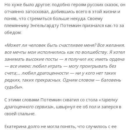
Но хуже было другое: подобно героям русских сказок, он
отчаянно затосковал, добившись всего в этой жизни и
поняв, что стремиться больше некуда. Своему
племяннику Энгельгардту Потемкин признался как-то за
обедом:
«Может ли человек быть счастливее меня? Все желания.
все мечты мои исполнились как по волшебству. Я хотел
занимать высокие посты — я получил их; иметь ордена
— все имею: любил играть — могу проигрывать без
счета;… любил драгоценности — ни у кого нет таких
редких, таких прекрасных. Одним словом — баловень
судьбы
».
С этими словами Потемкин схватил со стола «
тарелку
драгоценного сервиза
», швырнул ее об пол и заперся в
своей спальне.
Екатерина долго не могла понять, что случилось с ее