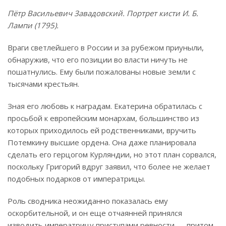
Пётр Васильевич Завадовский. Портрет кисти И. Б.
Лампи (1795).
Враги светлейшего в России и за рубежом приуныли,
обнаружив, что его позиции во власти ничуть не
пошатнулись. Ему были пожалованы новые земли с
тысячами крестьян.
Зная его любовь к наградам. Екатерина обратилась с
просьбой к европейским монархам, большинство из
которых приходилось ей родственниками, вручить
Потемкину высшие ордена. Она даже планировала
сделать его герцогом Курляндии, но этот план сорвался,
поскольку Григорий вдруг заявил, что более не желает
подобных подарков от императрицы.
Роль сводника неожиданно показалась ему
оскорбительной, и он еще отчаянней принялся
изводить императрицу приступами ревности — притом,