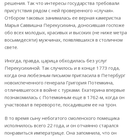
решения. Так что интересы государства требовали
присутствия рядом с ней проверенного «случая».
Отбором таковых занималась ее верная камеристка
Марья Саввишна Перекусихина, доносившая госпоже
обо всех молодых, красивых и высоких (не ниже метра
восьмидесяти) мужчинах, появлявшихся в столичном
свете.
Иногда, правда, царица обходилась без услуг
Перекусихиной. Так случилось и в конце 1773 года,
когда она любезным письмом пригласила в Петербург
новоиспеченного генерала Григория Потемкина,
отличившегося в войне с турками. Екатерина впервые
познакомилась с Потемкиным еще в 1762-м, когда он
участвовал в перевороте, посадившем ее на трон.
В то время сыну небогатого смоленского помещика
исполнилось всего 22 года, и он отчаянно старался
понравиться императрице. Она запомнила, что он