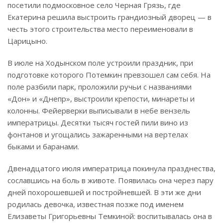
посетили подмосковное село Черная Грязь, где
Екатерина решила выстроить грандиозный дворец — в
честь этого строительства место переименовали в
Царицыно.
В июле на Ходынском поле устроили праздник, при
подготовке которого Потемкин превзошел сам себя. На
поле разбили парк, проложили ручьи с названиями
«Дон» и «Днепр», выстроили крепости, минареты и
колонны. Фейерверки выписывали в небе вензель
императрицы. Десятки тысяч гостей пили вино из
фонтанов и угощались зажаренными на вертелах
быками и баранами.
Двенадцатого июля императрица покинула празднества,
сославшись на боль в животе. Появилась она через пару
дней похорошевшей и постройневшей. В эти же дни
родилась девочка, известная позже под именем
Елизаветы Григорьевны Темкиной: воспитывалась она в