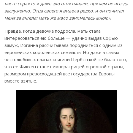
часто сердито и даже зло отчитывали, причем не всегда
заслуженно. Отца своего я видела редко, и он почитал
меня за ангела: мать же мало занималась мною».
Правда, когда девочка подросла, мать стала
интересоваться ею больше — удачно выдав Софью
замуж, Иоганна рассчитывала породниться с одним из
европейских королевских семейств. Но даже в самых
честолюбивых планах княгини Цербстской не было того,
что ее Фикхен станет императрицей огромной страны,
размером превосходящей все государства Европы
вместе взятые.