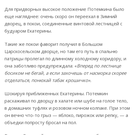
Для придворных высокое положение Потемкина было
еще нагляднее: очень скоро он переехал в Зимний
дворец, в покои, соединенные винтовой лестницей с
будуаром Екатерины.
Такие же покои фаворит получил в Большом
Царскосельском дворце, но там его путь в спальню
патрицы пролегал по длинному холодному коридору, и
она заботливо предупреждала: «
Вперед по лестнице
босиком не бегай, а если захочешь от насморка скорее
отделаться, понюхай табак крошичко».
Шокируя приближенных Екатерины. Потемкин
расхаживал по дворцу в халате или шубе на голое тело,
в домашних туфлях и розовом ночном колпаке. При этом
он вечно что-то грыз — яблоко, пирожок или репку, — а
объедки попросту бросал на пол.