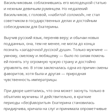
Васильчиковым. соблазнившись его молодецкой статью
и нежным девичьим румянцем. Но недалекий
Васильчиков, с головой, «
набитой соломой
», не стал
советчиком в государственных делах и достойным
собеседником для Екатерины.
Выучив русский язык, переняв веру; и обычаи новых
подданных, она, тем не менее, не могла до конца
познать «
загадочной русской души
». Только мужчине —
умному, смелому и любящему — было по силам помочь
ей понять эту огромную чужую страну и достойно
управлять ею. В этом заключалась одна из причин смены
фаворитов, хотя была и другая — природная
чувственность императрицы.
При дворе шептались, что она может заснуть только в
объятиях мужчины. И действительно, в краткие
периоды «
бесфаворитья
» Екатерина становилась
придирчива, кричала на слуг и принимала опрометчивые