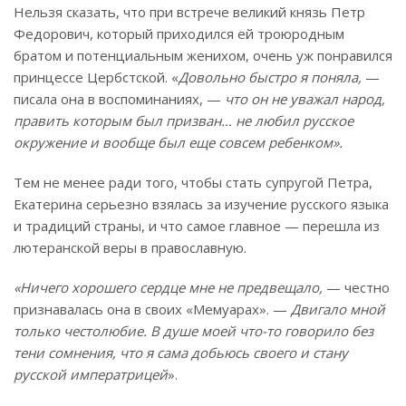
Нельзя сказать, что при встрече великий князь Петр
Федорович, который приходился ей троюродным
братом и потенциальным женихом, очень уж понравился
принцессе Цербстской. «
Довольно быстро я поняла,
—
писала она в воспоминаниях, —
что он не уважал народ,
править которым был призван… не любил русское
окружение и вообще был еще совсем ребенком».
Тем не менее ради того, чтобы стать супругой Петра,
Екатерина серьезно взялась за изучение русского языка
и традиций страны, и что самое главное — перешла из
лютеранской веры в православную.
«Ничего хорошего сердце мне не предвещало,
— честно
признавалась она в своих «Мемуарах». —
Двигало мной
только честолюбие. В душе моей что-то говорило без
тени сомнения, что я сама добьюсь своего и стану
русской императрицей
».