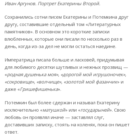
Иван Аргунов. Портрет Екатерины Второй.
Сохранились сотни писем Екатерины и Потемкина друг
другу, составившие отдельный том «Литературных
памятников». В основном это короткие записки
влюбленных, которые они писали по несколько раз в
день, когда из-за дел не могли остаться наедине.
Императрица писала больше и ласковей, придумывая
для любимого десятки шутливых и нежных прозвищ —
«
родная душенька моя», «дорогой мой игрушоночек»,
«сокровище», «волчище», «золотой мой фазанчик
» и
даже «
Гришефишенька
».
Потемкин был более сдержан и называл Екатерину
исключительно «
матушкой
» или «
государыней
». Свою
любовь он проявлял иначе — заставлял слуг,
доставивших записку, стоять на коленях, пока он пишет
ответ.