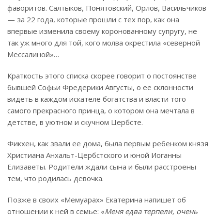
фаворитов. Салтыков, Понятовский, Орлов, Васильчиков
— за 22 года, которые прошли с тех пор, как она
впервые изменила своему коронованному супругу, не
так уж много для той, кого молва окрестила «северной
Мессалиной»…
Краткость этого списка скорее говорит о постоянстве
бывшей Софьи Фредерики Августы, о ее склонности
видеть в каждом искателе богатства и власти того
самого прекрасного принца, о котором она мечтала в
детстве, в уютном и скучном Цербсте.
Фикхен, как звали ее дома, была первым ребенком князя
Христиана Анхальт-Цербстского и юной Иоганны
Елизаветы. Родители ждали сына и были расстроены
тем, что родилась девочка.
Позже в своих «Мемуарах» Екатерина напишет об
отношении к ней в семье: «
Меня едва терпели, очень