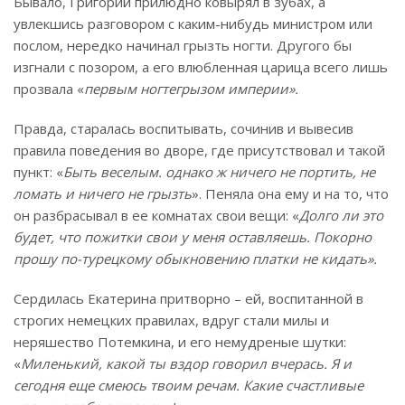
Бывало, Григорий прилюдно ковырял в зубах, а
увлекшись разговором с каким-нибудь министром или
послом, нередко начинал грызть ногти. Другого бы
изгнали с позором, а его влюбленная царица всего лишь
прозвала «
первым ногтегрызом империи».
Правда, старалась воспитывать, сочинив и вывесив
правила поведения во дворе, где присутствовал и такой
пункт: «
Быть веселым. однако ж ничего не портить, не
ломать и ничего не грызть
». Пеняла она ему и на то, что
он разбрасывал в ее комнатах свои вещи: «
Долго ли это
будет, что пожитки свои у меня оставляешь. Покорно
прошу по-турецкому обыкновению платки не кидать».
Сердилась Екатерина притворно – ей, воспитанной в
строгих немецких правилах, вдруг стали милы и
неряшество Потемкина, и его немудреные шутки:
«
Миленький, какой ты вздор говорил вчерась. Я и
сегодня еще смеюсь твоим речам. Какие счастливые