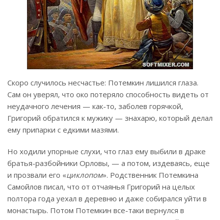
Скоро случилось несчастье: Потемкин лишился глаза.
Сам он уверял, что око потеряло способность видеть от
неудачного лечения — как-то, заболев горячкой,
Григорий обратился к мужику — знахарю, который делал
ему припарки с едкими мазями.
Но ходили упорные слухи, что глаз ему выбили в драке
братья-разбойники Орловы, — а потом, издеваясь, еще
и прозвали его «
циклопом
». Родственник Потемкина
Самойлов писал, что от отчаянья Григорий на целых
полтора года уехал в деревню и даже собирался уйти в
монастырь. Потом Потемкин все-таки вернулся в