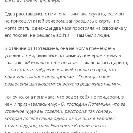
часы я с тобою провожу
!»
Едва расставшись с ним, она начинала скучать, если он
не приходил к ней вечером, заигравшись в карты, не
могла спать; однажды два часа простояла на сквозняке у
его покоев, не решаясь войти — там были люди.
В отличие от Потемкина, она не могла пренебречь
условностями, явившись, к примеру, вечером к нему в
спальню.
«Я искала к тебе проход
, — жаловалась царица,
—
но столько гайдуков и лакей нашла на пути, что
покинула таковое предприятие… Границы наши
разделены шатающимися всякого рода животными
».
Конечно, она понимала, что ведет себя не по-царски, в
чем и признавалась ему: «
О. господин Потемкин, что за
странное чудо вы содеяли, расстроив так голову,
которая доселе слыла одной из лучших в Европе?
Стыдно, дурно, грех, Екатерине Второй давать
властвовать над собою безумной страсти!»