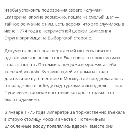
Чтобы успокоить подозрения своего «
случая
»,
Екатерина, вполне возможно, пошла на смелый шаг —
тайное венчание с ним. Есть версия, что это случилось в
июне 1774 года в неприметной церкви Сампсония
Странноприимца на Выборгской стороне.
Документальных подтверждений их венчания нет,
однако именно после этого Екатерина в своих письмах
стала называть Потемкина «
дорогим мужем»,
а себя
«
верной женой
». Кульминацией их романа стало
длительное путешествие в Москву, где предполагалось
отпраздновать победу над турками и исподволь — над
Пугачевым, грозное восстание которого только что
было подавлено.
В январе 1775 года императрица торжественно въехала
в старую столицу России вместе с Потемкиным.
Влюбленные всюду появлялись вдвоем: вместе они