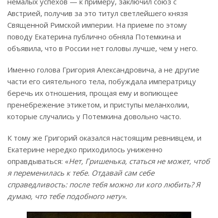
немалых успехов — к примеру, заключил союз с
Австрией, получив за это титул светлейшего князя
Священной Римской империи. На приеме по этому
поводу Екатерина публично обняла Потемкина и
объявила, что в России нет головы лучше, чем у него.
Именно голова Григория Александровича, а не другие
части его сиятельного тела, побуждала императрицу
беречь их отношения, прощая ему и вопиющее
пренебрежение этикетом, и приступы меланхолии,
которые случались у Потемкина довольно часто.
К тому же Григорий оказался настоящим ревнивцем, и
Екатерине нередко приходилось униженно
оправдываться: «
Нет, Гришенька, статься не может, чтоб
я переменилась к тебе. Отдавай сам себе
справедливость: после тебя можно ли кого любить? Я
думаю, что тебе подобного нету».