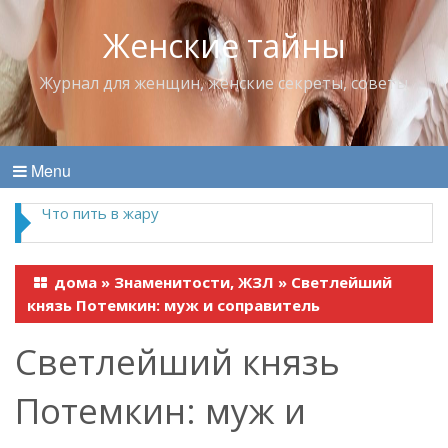
Женские тайны
Журнал для женщин, женские секреты, советы
Menu
Что пить в жару
дома
»
Знаменитости, ЖЗЛ
»
Светлейший
князь Потемкин: муж и соправитель
Светлейший князь
Потемкин: муж и