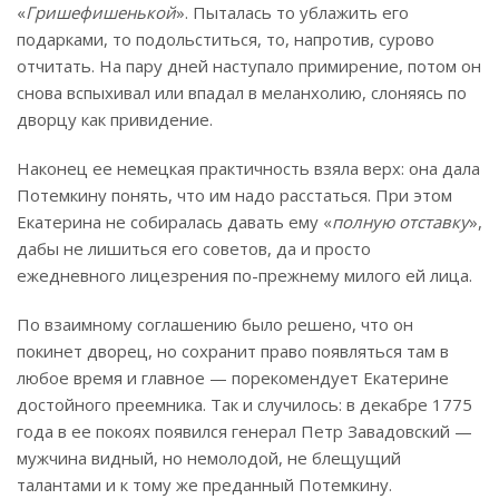
«
Гришефишенькой
». Пыталась то ублажить его
подарками, то подольститься, то, напротив, сурово
отчитать. На пару дней наступало примирение, потом он
снова вспыхивал или впадал в меланхолию, слоняясь по
дворцу как привидение.
Наконец ее немецкая практичность взяла верх: она дала
Потемкину понять, что им надо расстаться. При этом
Екатерина не собиралась давать ему «
полную отставку
»,
дабы не лишиться его советов, да и просто
ежедневного лицезрения по-прежнему милого ей лица.
По взаимному соглашению было решено, что он
покинет дворец, но сохранит право появляться там в
любое время и главное — порекомендует Екатерине
достойного преемника. Так и случилось: в декабре 1775
года в ее покоях появился генерал Петр Завадовский —
мужчина видный, но немолодой, не блещущий
талантами и к тому же преданный Потемкину.