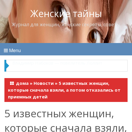
Женские тайны
Журнал для женщин, женские секреты, советы
Menu
Владимир Набоков — повелитель Лоллит
дома
»
Новости
»
5 известных женщин,
которые сначала взяли, а потом отказались от
приемных детей
5 известных женщин,
которые сначала взяли,