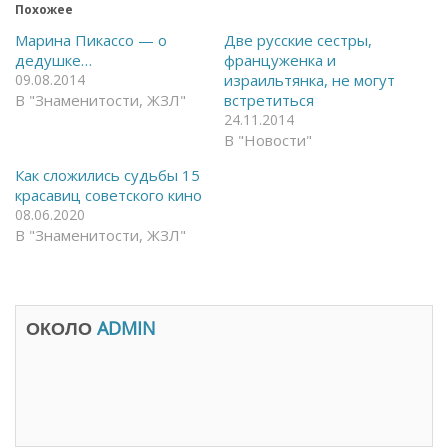
ь
т
Похожее
н
ь
а
с
Марина Пикассо — о
Две русские сестры,
F
я
дедушке…
француженка и
a
в
c
T
09.08.2014
израильтянка, не могут
e
e
В "Знаменитости, ЖЗЛ"
встретиться
b
l
o
e
24.11.2014
o
g
k
r
В "Новости"
(
a
О
m
Как сложились судьбы 15
т
(
к
О
красавиц советского кино
р
т
08.06.2020
ы
к
в
р
В "Знаменитости, ЖЗЛ"
а
ы
е
в
т
а
с
е
я
т
в
с
н
я
ОКОЛО
ADMIN
о
в
в
н
о
о
м
в
о
о
к
м
н
о
е
к
)
н