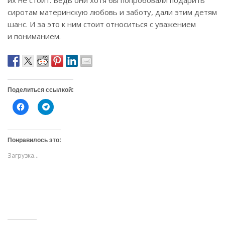
их не стоит. Ведь они хотя бы попробовали подарить
сиротам материнскую любовь и заботу, дали этим детям
шанс. И за это к ним стоит относиться с уважением
и пониманием.
Поделиться ссылкой:
Н
Н
а
а
ж
ж
м
м
и
и
т
т
Понравилось это:
е
е
,
,
Загрузка...
ч
ч
т
т
о
о
б
б
ы
ы
о
п
т
о
к
д
р
е
ы
л
т
и