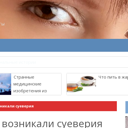
ты
велитель Лоллит
Странные
Что пить в жа
медицинские
изобретения из
прошлого
зникали суеверия
 возникали суеверия