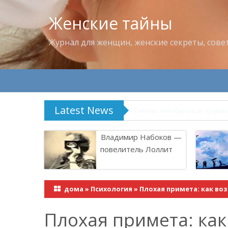
Женские тайны
Журнал для женщин, женские секреты, сове
Latest News
Владимир Набоков — по
Владимир Набоков —
повелитель Лоллит
дома
»
Психология
»
Плохая примета: как во
Плохая примета: как