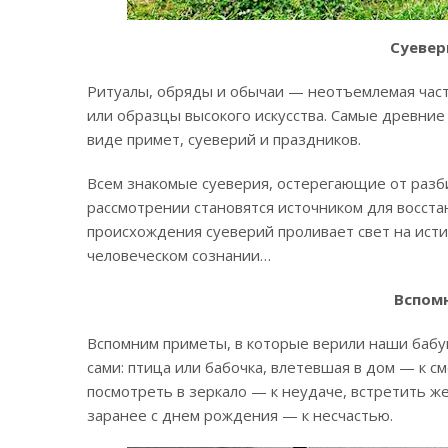
Суевер
Ритуалы, обряды и обычаи — неотъемлемая част
или образцы высокого искусства. Самые древние
виде примет, суеверий и праздников.
Всем знакомые суеверия, остерегающие от разби
рассмотрении становятся источником для восста
происхождения суеверий проливает свет на ист
человеческом сознании…
Вспом
Вспомним приметы, в которые верили наши бабу
сами: птица или бабочка, влетевшая в дом — к 
посмотреть в зеркало — к неудаче, встретить ж
заранее с днем рождения — к несчастью.