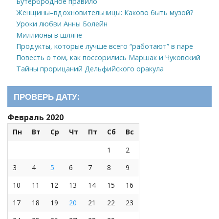
Бутербродное правило
Женщины–вдохновительницы: Каково быть музой?
Уроки любви Анны Болейн
Миллионы в шляпе
Продукты, которые лучше всего “работают” в паре
Повесть о том, как поссорились Маршак и Чуковский
Тайны прорицаний Дельфийского оракула
ПРОВЕРЬ ДАТУ:
Февраль 2020
Пн
Вт
Ср
Чт
Пт
Сб
Вс
1
2
3
4
5
6
7
8
9
10
11
12
13
14
15
16
17
18
19
20
21
22
23