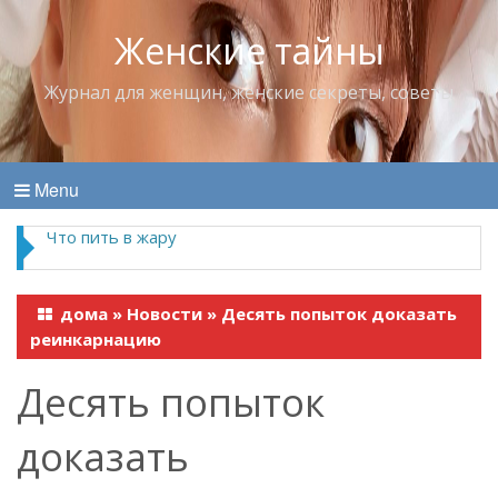
Женские тайны
Журнал для женщин, женские секреты, советы
Menu
Что пить в жару
дома
»
Новости
»
Десять попыток доказать
реинкарнацию
Десять попыток
доказать