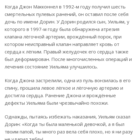
Когда Джон Макконнел в 1992-м году получил шесть
смертельных пулевых ранений, он оставил после себя
дочь по имени Дорин. У Дорин родился сын, Уильям, у
которого в 1997-м году была обнаружена атрезия
клапана лёгочной артерии, врождённый порок, при
котором неисправный клапан направляет кровь от
сердца к лёгким. Правый желудочек его сердца также
был деформирован. После многочисленных операций и
лечения состояние Уильяма улучшилось.
Когда Джона застрелили, одна из пуль вонзилась в его
спину, прошила левое лёгкое и лёгочную артерию и
достигла сердца. Ранение Джона и врождённые
дефекты Уильяма были чрезвычайно похожи.
Однажды, пытаясь избежать наказания, Уильям сказал
Дорин: «Когда ты была маленькой девочкой, а я был
твоим папой, ты много раз вела себя плохо, но я ни разу
не ударил тебя»!