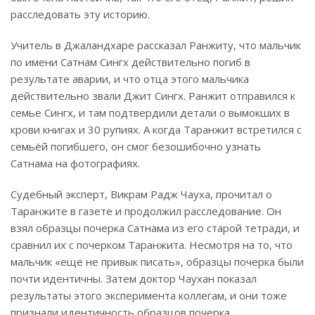
расследовать эту историю.
Учитель в Джаландхаре рассказал Ранжиту, что мальчик
по имени Сатнам Сингх действительно погиб в
результате аварии, и что отца этого мальчика
действительно звали Джит Сингх. Ранжит отправился к
семье Сингх, и там подтвердили детали о вымокших в
крови книгах и 30 рупиях. А когда Таранжит встретился с
семьёй погибшего, он смог безошибочно узнать
Сатнама на фотографиях.
Судебный эксперт, Викрам Радж Чауха, прочитал о
Таранжите в газете и продолжил расследование. Он
взял образцы почерка Сатнама из его старой тетради, и
сравнил их с почерком Таранжита. Несмотря на то, что
мальчик «ещё не привык писать», образцы почерка были
почти идентичны. Затем доктор Чаухан показал
результаты этого эксперимента коллегам, и они тоже
признали идентичность образцов почерка.