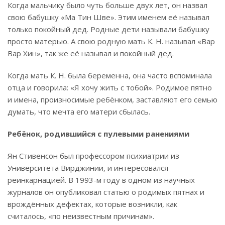
Когда мальчику было чуть больше двух лет, он назвал
свою бабушку «Ма Тин Шве». Этим именем её называл
только покойный дед. Родные дети называли бабушку
просто матерью. А свою родную мать К. Н. называл «Вар
Вар Хин», так же её называл и покойный дед.
Когда мать К. Н. была беременна, она часто вспоминала
отца и говорила: «Я хочу жить с тобой». Родимое пятно
и имена, произносимые ребёнком, заставляют его семью
думать, что мечта его матери сбылась.
Ребёнок, родившийся с пулевыми ранениями
Ян Стивенсон был профессором психиатрии из
Университета Вирджинии, и интересовался
реинкарнацией. В 1993-м году в одном из научных
журналов он опубликовал статью о родимых пятнах и
врождённых дефектах, которые возникли, как
считалось, «по неизвестным причинам».