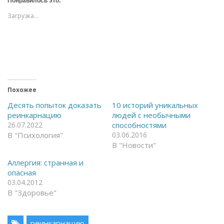
е
е
,
,
Загрузка...
ч
ч
т
т
о
о
б
б
ы
ы
о
п
т
о
к
д
р
е
ы
л
т
и
ь
т
Похожее
н
ь
а
с
Десять попыток доказать
10 историй уникальных
F
я
реинкарнацию
людей с необычными
a
в
c
T
26.07.2022
способностями
e
e
В "Психология"
03.06.2016
b
l
o
e
В "Новости"
o
g
k
r
(
a
Аллергия: странная и
О
m
опасная
т
(
к
О
03.04.2012
р
т
В "Здоровье"
ы
к
в
р
а
ы
е
в
т
а
реинкарнацию