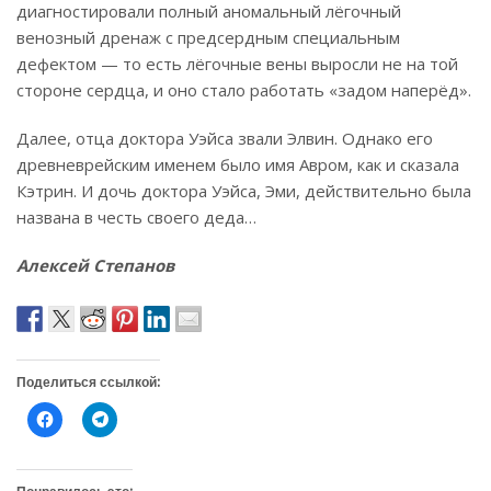
диагностировали полный аномальный лёгочный
венозный дренаж с предсердным специальным
дефектом — то есть лёгочные вены выросли не на той
стороне сердца, и оно стало работать «задом наперёд».
Далее, отца доктора Уэйса звали Элвин. Однако его
древневрейским именем было имя Авром, как и сказала
Кэтрин. И дочь доктора Уэйса, Эми, действительно была
названа в честь своего деда…
Алексей Степанов
Поделиться ссылкой:
Н
Н
а
а
ж
ж
м
м
и
и
т
т
Понравилось это: