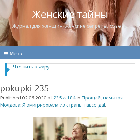
Женские тайны
Журнал для женщин, женские секреты, советы
Menu
Что пить в жару
pokupki-235
Published
02.06.2020
at
235 × 184
in
Прощай, немытая
Молдова: Я эмигрировала из страны навсегда!
.