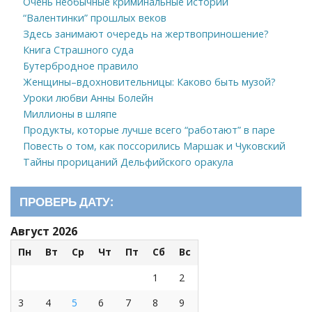
Очень необычные криминальные истории
“Валентинки” прошлых веков
Здесь занимают очередь на жертвоприношение?
Книга Страшного суда
Бутербродное правило
Женщины–вдохновительницы: Каково быть музой?
Уроки любви Анны Болейн
Миллионы в шляпе
Продукты, которые лучше всего “работают” в паре
Повесть о том, как поссорились Маршак и Чуковский
Тайны прорицаний Дельфийского оракула
ПРОВЕРЬ ДАТУ:
Август 2026
Пн
Вт
Ср
Чт
Пт
Сб
Вс
1
2
3
4
5
6
7
8
9