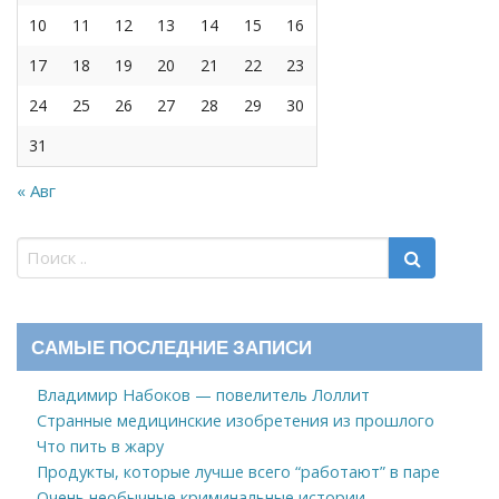
10
11
12
13
14
15
16
17
18
19
20
21
22
23
24
25
26
27
28
29
30
31
« Авг
САМЫЕ ПОСЛЕДНИЕ ЗАПИСИ
Владимир Набоков — повелитель Лоллит
Странные медицинские изобретения из прошлого
Что пить в жару
Продукты, которые лучше всего “работают” в паре
Очень необычные криминальные истории