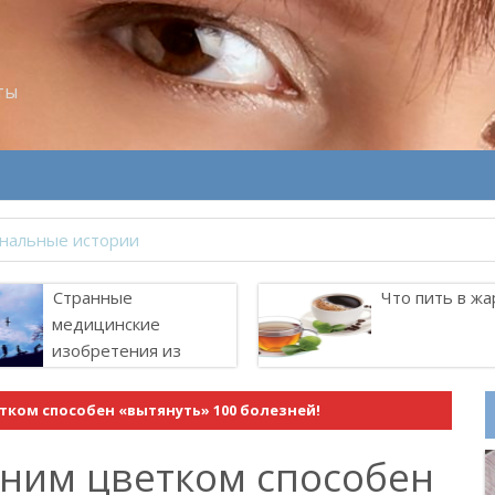
ты
велитель Лоллит
Странные
Что пить в жа
медицинские
изобретения из
прошлого
тком способен «вытянуть» 100 болезней!
дним цветком способен