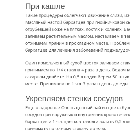
При кашле
Такие процедуры облегчают движение слизи, изб
Масляный настой бархатцев при гнойничковой с
огрубевшей коже на пятках, локтях и коленях. Б
заливаем растительным маслом, настаиваем в те
отжимаем. Храним в прохладном месте. Проблемн
бархатцев для лечения заболеваний поджелудоч
Один измельченный сухой цветок заливаем стака
принимаем по 1/4 стакана 4 раза в день. Водочн
сахарном диабете. На 0,5 л водки берем 50 шту
месте. Принимаем по 1 ч.л. 3 раза в день до еды.
Укрепляем стенки сосудов
Еще о здоровье Очень ценный чай из цвета буз
сосудов при наружных и внутренних кровотечени
бархатцев и 1 ч.л. цветков таволги залить 0,5 л 
принимать по одному стакану до еды.