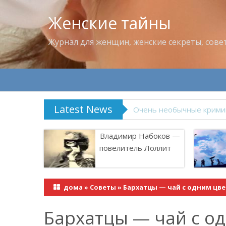
Женские тайны
Журнал для женщин, женские секреты, сове
Latest News
Владимир Набоков — по
Владимир Набоков —
повелитель Лоллит
дома
»
Советы
»
Бархатцы — чай с одним цве
Бархатцы — чай с о