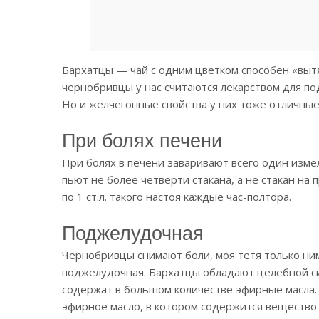
Бархатцы — чай с одним цветком способен «выт
чернобривцы у нас считаются лекарством для п
Но и желчегонные свойства у них тоже отличные
При болях печени
При болях в печени заваривают всего один измель
пьют не более четверти стакана, а не стакан на
по 1 ст.л. такого настоя каждые час-полтора.
Поджелудочная
Чернобривцы снимают боли, моя тетя только ним
поджелудочная. Бархатцы обладают целебной си
содержат в большом количестве эфирные масла.
эфирное масло, в котором содержится вещество