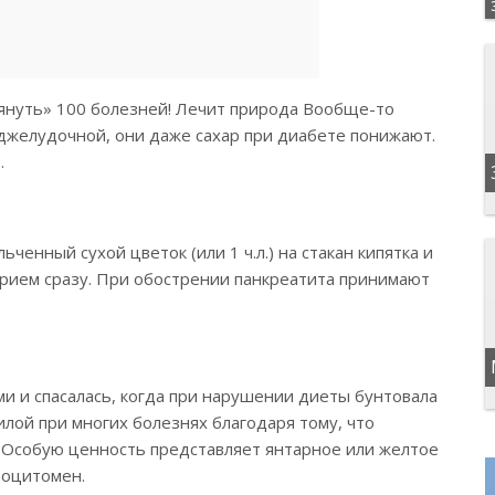
януть» 100 болезней! Лечит природа Вообще-то
оджелудочной, они даже сахар при диабете понижают.
.
ченный сухой цветок (или 1 ч.л.) на стакан кипятка и
 прием сразу. При обострении панкреатита принимают
и и спасалась, когда при нарушении диеты бунтовала
лой при многих болезнях благодаря тому, что
 Особую ценность представляет янтарное или желтое
 оцитомен.