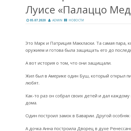
Луисе «Палаццо Ме
05.07.2020
ADMIN
НОВОСТИ
Это Марк и Патриция Маккласки. Та самая пара, 
оружием и готова была защищать его до последн
А вот история о том, что они защищали.
Жил был в Америке один Буш, который открыл пив
любят.
Как-то раз он собрал своих детей и дал каждому
дома.
Один построил замок в Баварии. Другой особняк
А дочка Анна построила Дворец в духе Ренессанс