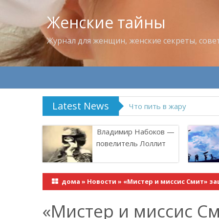
Женские тайны
Журнал для женщин, женские секреты, сове
Latest News
Что пить в жару
Владимир Набоков —
повелитель Лоллит
дома
»
Новости
»
«Мистер и миссис Смит» з
«Мистер и миссис С