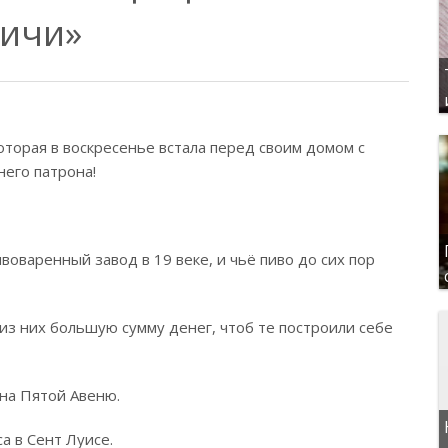
дичи»
которая в воскресенье встала перед своим домом с
его патрона!
оваренный завод в 19 веке, и чьё пиво до сих пор
 из них большую сумму денег, чтоб те построили себе
 на Пятой Авеню.⠀
а в Сент Луисе.