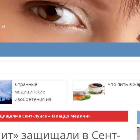
ты
Странные
Что пить в жа
медицинские
изобретения из
прошлого
ащищали в Сент-Луисе «Палаццо Медичи»
мит» защищали в Сент-