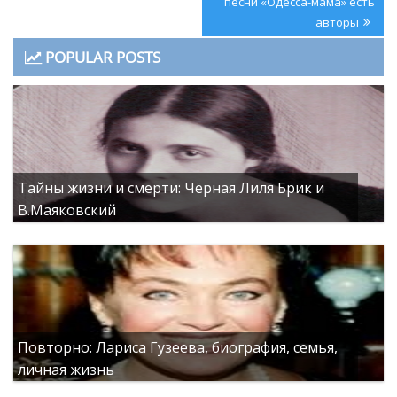
записям
Post:
песни «Одесса-мама» есть
авторы
POPULAR POSTS
Тайны жизни и смерти: Чёрная Лиля Брик и
В.Маяковский
Повторно: Лариса Гузеева, биография, семья,
личная жизнь