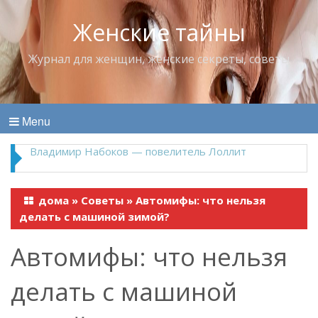
Женские тайны
Журнал для женщин, женские секреты, советы
Menu
Владимир Набоков — повелитель Лоллит
дома
»
Советы
»
Автомифы: что нельзя
делать с машиной зимой?
Автомифы: что нельзя
делать с машиной