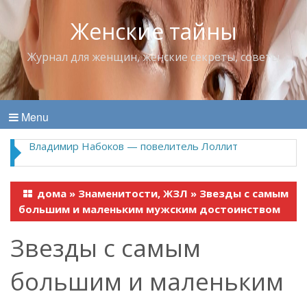
Женские тайны
Журнал для женщин, женские секреты, советы
Menu
Странные медицинские изобретения из прошлого
дома
»
Знаменитости, ЖЗЛ
»
Звезды с самым
большим и маленьким мужским достоинством
Звезды с самым
большим и маленьким