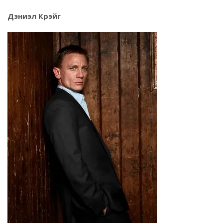
Дэниэл Крэйг