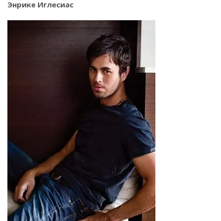
Энрике Иглесиас