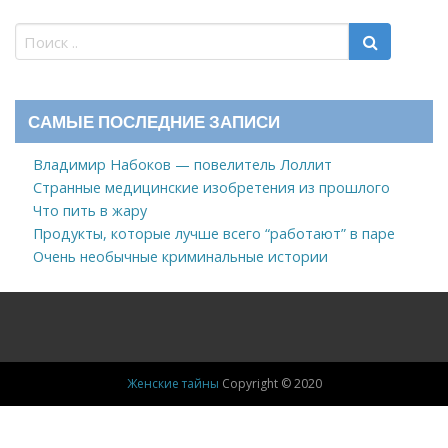
САМЫЕ ПОСЛЕДНИЕ ЗАПИСИ
Владимир Набоков — повелитель Лоллит
Странные медицинские изобретения из прошлого
Что пить в жару
Продукты, которые лучше всего “работают” в паре
Очень необычные криминальные истории
Женские тайны
Copyright © 2020
Новости
Знаменитости, ЖЗЛ
Здоровье
Дом
Мода
Психология
Клипы и Видео
Интересное
Советы