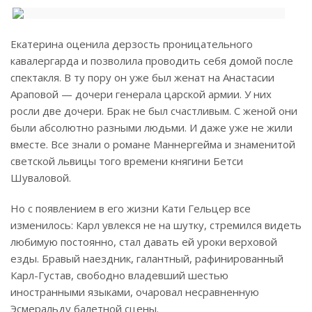
Екатерина оценила дерзость проницательного
кавалергарда и позволила проводить себя домой после
спектакля. В ту пору он уже был женат на Анастасии
Араповой — дочери генерала царской армии. У них
росли две дочери. Брак не был счастливым. С женой они
были абсолютно разными людьми. И даже уже не жили
вместе. Все знали о романе Маннергейма и знаменитой
светской львицы того времени княгини Бетси
Шуваловой.
Но с появлением в его жизни Кати Гельцер все
изменилось: Карл увлекся не на шутку, стремился видеть
любимую постоянно, стал давать ей уроки верховой
езды. Бравый наездник, галантный, рафинированный
Карл-Густав, свободно владевший шестью
иностранными языками, очаровал несравненную
Эсмеральду балетной сцены.