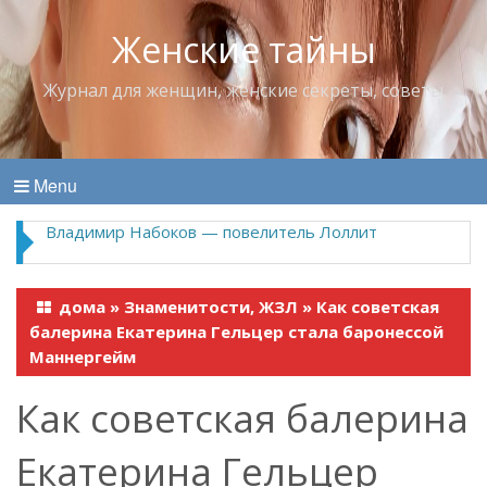
Женские тайны
Журнал для женщин, женские секреты, советы
Menu
Владимир Набоков — повелитель Лоллит
дома
»
Знаменитости, ЖЗЛ
»
Как советская
балерина Екатерина Гельцер стала баронессой
Маннергейм
Как советская балерина
Екатерина Гельцер