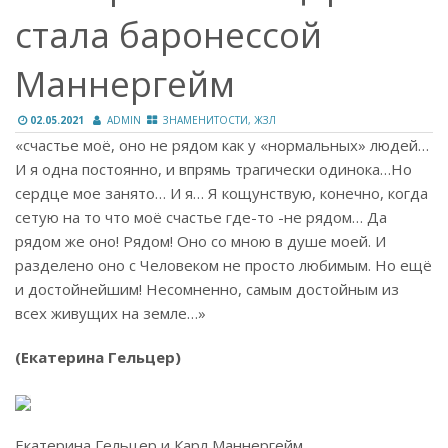
стала баронессой
Маннергейм
02.05.2021
ADMIN
ЗНАМЕНИТОСТИ, ЖЗЛ
«счастье моё, оно не рядом как у «нормальных» людей…
И я одна постоянно, и впрямь трагически одинока…Но
сердце мое занято… И я… Я кощунствую, конечно, когда
сетую на то что моё счастье где-то -не рядом… Да
рядом же оно! Рядом! Оно со мною в душе моей. И
разделено оно с Человеком не просто любимым. Но ещё
и достойнейшим! Несомненно, самым достойным из
всех живущих на земле…»
(Екатерина Гельцер)
Екатерина Гельцер и Карл Маннергейм