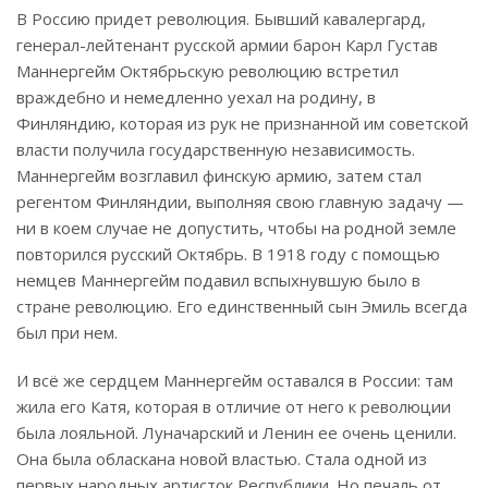
В Россию придет революция. Бывший кавалергард,
генерал-лейтенант русской армии барон Карл Густав
Маннергейм Октябрьскую революцию встретил
враждебно и немедленно уехал на родину, в
Финляндию, которая из рук не признанной им советской
власти получила государственную независимость.
Маннергейм возглавил финскую армию, затем стал
регентом Финляндии, выполняя свою главную задачу —
ни в коем случае не допустить, чтобы на родной земле
повторился русский Октябрь. В 1918 году с помощью
немцев Маннергейм подавил вспыхнувшую было в
стране революцию. Его единственный сын Эмиль всегда
был при нем.
И всё же сердцем Маннергейм оставался в России: там
жила его Катя, которая в отличие от него к революции
была лояльной. Луначарский и Ленин ее очень ценили.
Она была обласкана новой властью. Стала одной из
первых народных артисток Республики. Но печаль от