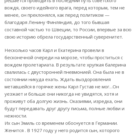
решается проводить в последний путь советского
вождя, своего идейного врага, перед которым, тем не
менее, он преклонялся, как перед политиком —
благодаря Ленину Финляндия, до того бывшая
составной частью то Швеции, то России, впервые за всю
свою историю обрела государственный суверенитет.
Несколько часов Карл и Екатерина провели в
бесконечной очереди на морозе, чтобы проститься с
вождем пролетариата. В результате хрупкая балерина
свалилась с двусторонней пневмонией. Она была не в
состоянии никуда ехать. Ждать выздоровления
метавшейся в горячке жены Карл Густав не мог…Он
уезжает и больше они никогда не увидятся, хотя и
проживут оба долгую жизнь. Оказиями, изредка, они
будут передавать друг другу письма, полные любви и
нежности.
Их сын Эмиль со временем обоснуется в Германии.
Женится . В 1927 году у него родится сын, которого