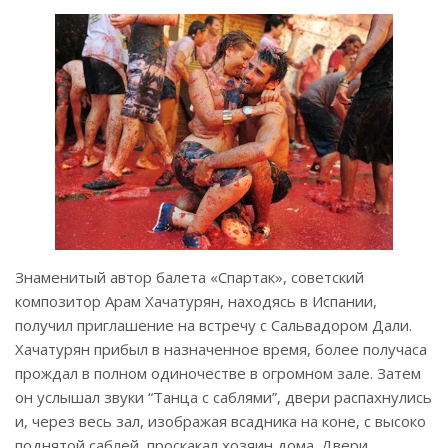
Знаменитый автор балета «Спартак», советский
композитор Арам Хачатурян, находясь в Испании,
получил приглашение на встречу с Сальвадором Дали.
Хачатурян прибыл в назначенное время, более получаса
прождал в полном одиночестве в огромном зале. Затем
он услышал звуки “Танца с саблями”, двери распахнулись
и, через весь зал, изображая всадника на коне, с высоко
поднятой саблей, проскакал хозяин дома. Двери