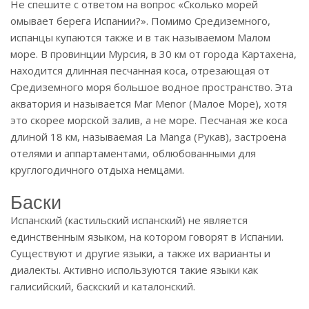
Не спешите с ответом на вопрос «Сколько морей
омывает берега Испании?». Помимо Средиземного,
испанцы купаются также и в так называемом Малом
море. В провинции Мурсия, в 30 км от города Картахена,
находится длинная песчанная коса, отрезающая от
Средиземного моря большое водное пространство. Эта
акватория и называется Mar Menor (Малое Море), хотя
это скорее морской залив, а не море. Песчаная же коса
длиной 18 км, называемая La Manga (Рукав), застроена
отелями и аппартаментами, облюбованными для
круглогодичного отдыха немцами.
Баски
Испанский (кастильский испанский) не является
единственным языком, на котором говорят в Испании.
Существуют и другие языки, а также их варианты и
диалекты. Активно используются такие языки как
галисийский, баскский и каталонский.