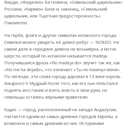
Верди, «Фиделио» Бетховена, «Севильский цирюльник»
Россини, «Кармен» Бизе и, наконец, «Севильский
цирюльник, или Тщетная предосторожность»
Паизиелло.
На гербе, флаге и других символах испанского города
Севилья можно увидеть её девиз-ребус — NO8DO. На
самом деле в середине девиза не восьмёрка, а моток
шерсти, который по-испански называется madeja.
Получившаяся фраза «No madeja do» звучит так же, как
«No me ha dejado», что означает «Ты не покинул меня».
По легенде, эти слова городу даровал в 13 веке король
Альфонсо X Мудрый после того, как его сын попытался
поднять восстание и взять власть в свои руки, но
севильцы остались верными правителю.
Кадис — город, расположенный на западе Андалусии,
считается одним из самых древних городов Европы, а
возможно и самым древним из них. Историками