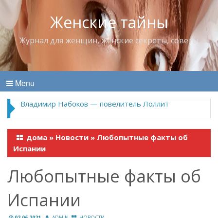
Женские тайны
Журнал для женщин, женские секреты, советы
Menu
Владимир Набоков — повелитель Лоллит
дома
»
Новости
»
Любопытные факты об
Испании
Любопытные факты об
Испании
02.06.2021
ADMIN
НОВОСТИ