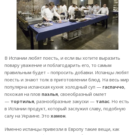
В Испании любят поесть, и если вы хотите выразить
повару уважение и поблагодарить его, то самым
правильным будет – попросить добавки. Испанцы любят
поесть и знают толк в приготовлении блюд. На весь мир
популярна ис­панская кухня: холодный суп —
гаспаччо
,
похожая на плов
паэлья
, своеобразный омлет
—
тортилья
, разнообразные закуски —
тапас
. Но есть
в Испании продукт, кото­рый заслужил славу, подобную
са­лу на Украине. Это
хамон
.
Именно испанцы привезли в Европу такие вещи, как