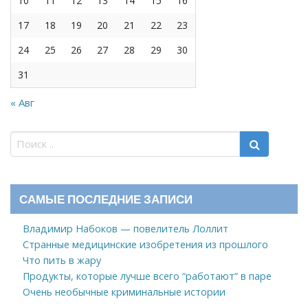
10
11
12
13
14
15
16
17
18
19
20
21
22
23
24
25
26
27
28
29
30
31
« Авг
САМЫЕ ПОСЛЕДНИЕ ЗАПИСИ
Владимир Набоков — повелитель Лоллит
Странные медицинские изобретения из прошлого
Что пить в жару
Продукты, которые лучше всего “работают” в паре
Очень необычные криминальные истории