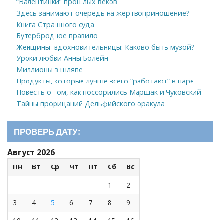
“Валентинки” прошлых веков
Здесь занимают очередь на жертвоприношение?
Книга Страшного суда
Бутербродное правило
Женщины–вдохновительницы: Каково быть музой?
Уроки любви Анны Болейн
Миллионы в шляпе
Продукты, которые лучше всего “работают” в паре
Повесть о том, как поссорились Маршак и Чуковский
Тайны прорицаний Дельфийского оракула
ПРОВЕРЬ ДАТУ:
Август 2026
Пн
Вт
Ср
Чт
Пт
Сб
Вс
1
2
3
4
5
6
7
8
9