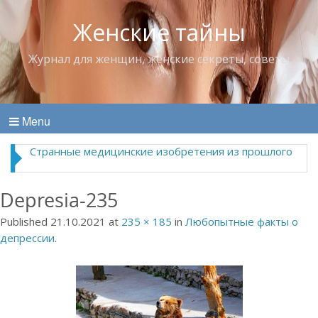
Женские тайны
Журнал для женщин, женские секреты, советы
Menu
Странные медицинские изобретения из прошлого
Depresia-235
Published
21.10.2021
at
235 × 185
in
Любопытные факты о
депрессии
.