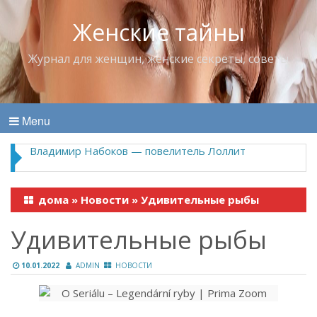
Женские тайны
Журнал для женщин, женские секреты, советы
Menu
Странные медицинские изобретения из прошлого
дома
»
Новости
»
Удивительные рыбы
Удивительные рыбы
10.01.2022
ADMIN
НОВОСТИ