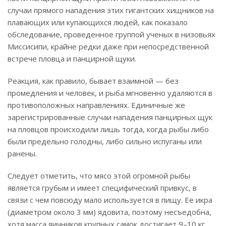
случаи прямого нападения этих гигантских хищников на
плавающих или купающихся людей, как показало
обследование, проведенное группой ученых в низовьях
Миссисипи, крайне редки даже при непосредственной
встрече пловца и панцирной щуки.
Реакция, как правило, бывает взаимной — без
промедления и человек, и рыба мгновенно удаляются в
противоположных направлениях. Единичные же
зарегистрированные случаи нападения панцирных щук
на пловцов происходили лишь тогда, когда рыбы либо
были предельно голодны, либо сильно испуганы или
ранены.
Следует отметить, что мясо этой огромной рыбы
является грубым и имеет специфический привкус, в
связи с чем повсюду мало используется в пищу. Ее икра
(диаметром около 3 мм) ядовита, поэтому несъедобна,
хотя масса яичников крупных самок достигает 9–10 кг.