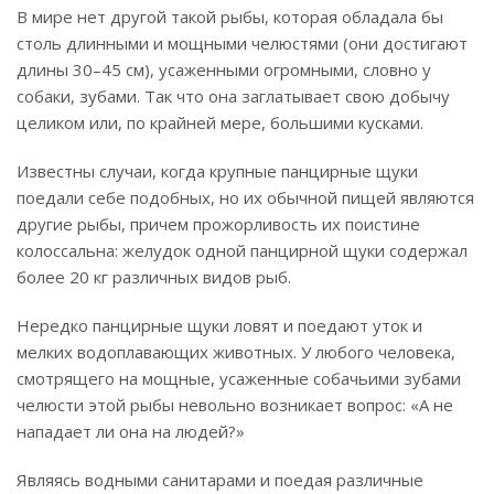
В мире нет другой такой рыбы, которая обладала бы
столь длинными и мощными челюстями (они достигают
длины 30–45 см), усаженными огромными, словно у
собаки, зубами. Так что она заглатывает свою добычу
целиком или, по крайней мере, большими кусками.
Известны случаи, когда крупные панцирные щуки
поедали себе подобных, но их обычной пищей являются
другие рыбы, причем прожорливость их поистине
колоссальна: желудок одной панцирной щуки содержал
более 20 кг различных видов рыб.
Нередко панцирные щуки ловят и поедают уток и
мелких водоплавающих животных. У любого человека,
смотрящего на мощные, усаженные собачьими зубами
челюсти этой рыбы невольно возникает вопрос: «А не
нападает ли она на людей?»
Являясь водными санитарами и поедая различные