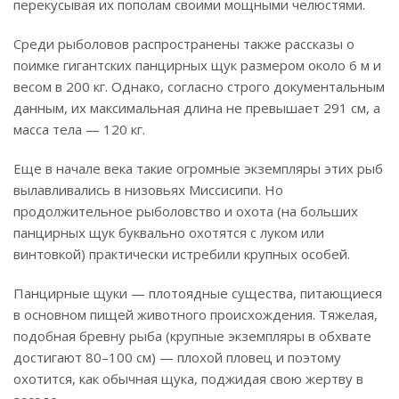
перекусывая их пополам своими мощными челюстями.
Среди рыболовов распространены также рассказы о
поимке гигантских панцирных щук размером около 6 м и
весом в 200 кг. Однако, согласно строго документальным
данным, их максимальная длина не превышает 291 см, а
масса тела — 120 кг.
Еще в начале века такие огромные экземпляры этих рыб
вылавливались в низовьях Миссисипи. Но
продолжительное рыболовство и охота (на больших
панцирных щук буквально охотятся с луком или
винтовкой) практически истребили крупных особей.
Панцирные щуки — плотоядные существа, питающиеся
в основном пищей животного происхождения. Тяжелая,
подобная бревну рыба (крупные экземпляры в обхвате
достигают 80–100 см) — плохой пловец и поэтому
охотится, как обычная щука, поджидая свою жертву в