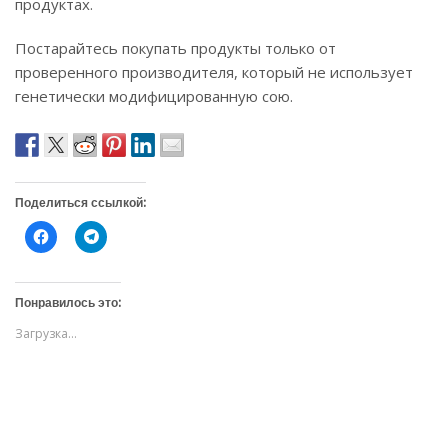
продуктах.
Постарайтесь покупать продукты только от
проверенного производителя, который не использует
генетически модифицированную сою.
Поделиться ссылкой:
Н
Н
а
а
ж
ж
м
м
и
и
т
т
Понравилось это:
е
е
,
,
Загрузка...
ч
ч
т
т
о
о
б
б
ы
ы
о
п
т
о
к
д
р
е