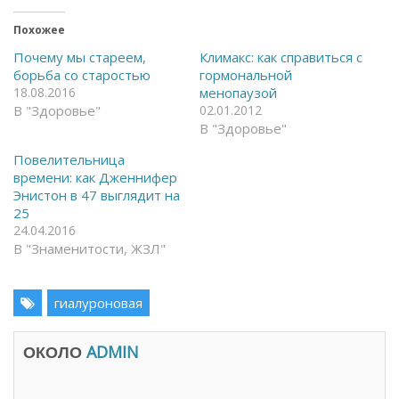
ы
л
т
и
ь
т
Похожее
н
ь
а
с
Почему мы стареем,
Климакс: как справиться с
F
я
борьба со старостью
гормональной
a
в
c
T
18.08.2016
менопаузой
e
e
В "Здоровье"
02.01.2012
b
l
o
e
В "Здоровье"
o
g
k
r
(
a
Повелительница
О
m
времени: как Дженнифер
т
(
к
О
Энистон в 47 выглядит на
р
т
25
ы
к
в
р
24.04.2016
а
ы
В "Знаменитости, ЖЗЛ"
е
в
т
а
с
е
я
т
в
с
гиалуроновая
н
я
о
в
в
н
о
о
ОКОЛО
ADMIN
м
в
о
о
к
м
н
о