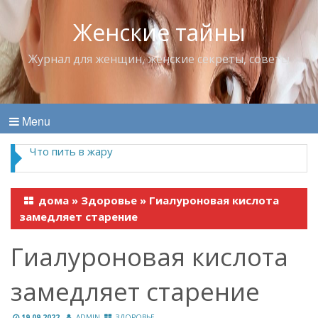
Женские тайны
Журнал для женщин, женские секреты, советы
Menu
Что пить в жару
дома
»
Здоровье
»
Гиалуроновая кислота
замедляет старение
Гиалуроновая кислота
замедляет старение
19.09.2022
ADMIN
ЗДОРОВЬЕ