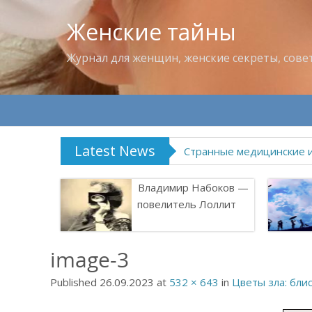
Женские тайны
Журнал для женщин, женские секреты, сове
Latest News
Что пить в жару
Владимир Набоков —
повелитель Лоллит
image-3
Published
26.09.2023
at
532 × 643
in
Цветы зла: бли