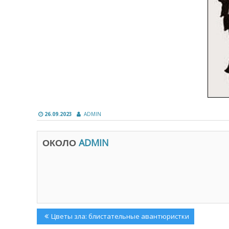
26.09.2023
ADMIN
ОКОЛО
ADMIN
Навигация
Previous
Цветы зла: блистательные авантюристки
Post: