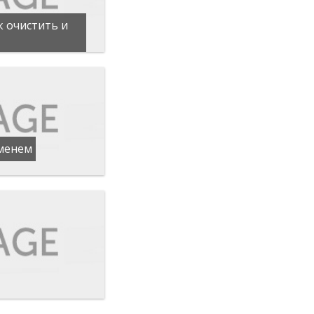
к очистить и
еменем