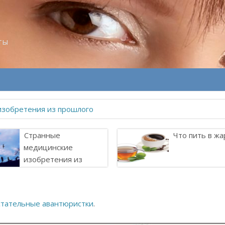
ты
Странные
Что пить в жа
медицинские
изобретения из
прошлого
стательные авантюристки
.