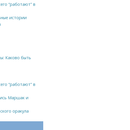
его “работают” в
ьные истории
в
: Каково быть
его “работают” в
лись Маршак и
ского оракула