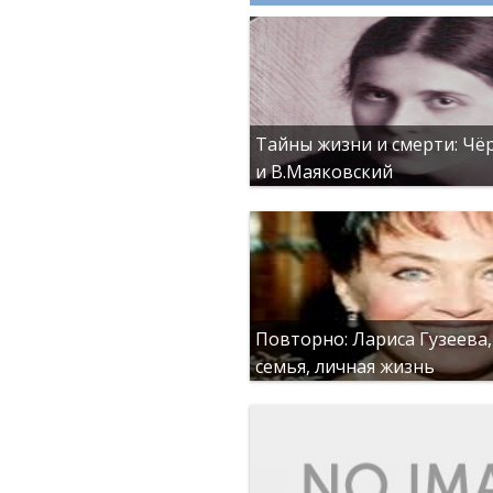
Тайны жизни и смерти: Чё
и В.Маяковский
Повторно: Лариса Гузеева,
семья, личная жизнь