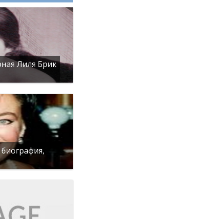
рная Лиля Брик
 биография,