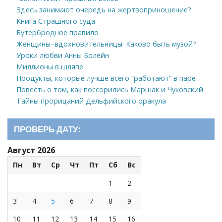
Здесь занимают очередь на жертвоприношение?
Книга Страшного суда
Бутербродное правило
Женщины–вдохновительницы: Каково быть музой?
Уроки любви Анны Болейн
Миллионы в шляпе
Продукты, которые лучше всего “работают” в паре
Повесть о том, как поссорились Маршак и Чуковский
Тайны прорицаний Дельфийского оракула
ПРОВЕРЬ ДАТУ:
Август 2026
Пн
Вт
Ср
Чт
Пт
Сб
Вс
1
2
3
4
5
6
7
8
9
10
11
12
13
14
15
16