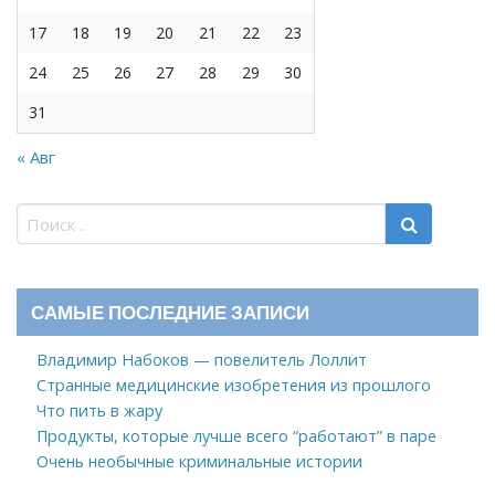
17
18
19
20
21
22
23
24
25
26
27
28
29
30
31
« Авг
САМЫЕ ПОСЛЕДНИЕ ЗАПИСИ
Владимир Набоков — повелитель Лоллит
Странные медицинские изобретения из прошлого
Что пить в жару
Продукты, которые лучше всего “работают” в паре
Очень необычные криминальные истории