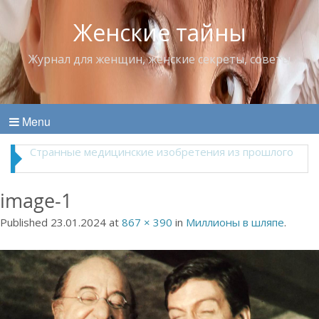
Женские тайны
Журнал для женщин, женские секреты, советы
Menu
Что пить в жару
image-1
Published
23.01.2024
at
867 × 390
in
Миллионы в шляпе
.