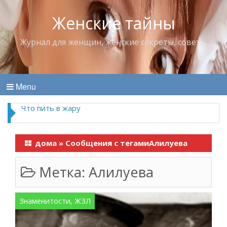
Женские тайны
Журнал для женщин, женские секреты, советы
Menu
Что пить в жару
дома
»
Сообщения с тегамиАлилуева
Метка:
Алилуева
Знаменитости, ЖЗЛ