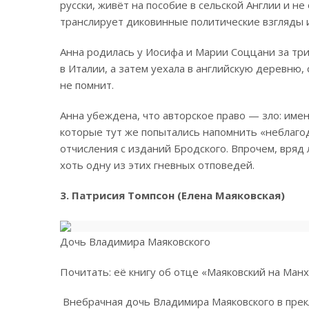
русски, живёт на пособие в сельской Англии и н
транслирует диковинные политические взгляды 
Анна родилась у Иосифа и Марии Соццани за три
в Италии, а затем уехала в английскую деревню,
не помнит.
Анна убеждена, что авторское право — зло: име
которые тут же попытались напомнить «неблагод
отчисления с изданий Бродского. Впрочем, вряд л
хоть одну из этих гневных отповедей.
3. Патрисия Томпсон (Елена Маяковская)
Дочь Владимира Маяковского
Почитать: её книгу об отце «Маяковский на Ман
Внебрачная дочь Владимира Маяковского в прек