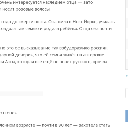
е очень интересуется наследием отца — зато
и носит розовые волосы.
 года до смерти поэта. Она жила в Нью-Йорке, училась
 создала там семью и родила ребёнка. Отца она почти
нно это её высказывание так взбудоражило россиян,
арной дочери», что её семья живёт на авторские
и Анна, которая всё ещё не знает русского, прочла
«
хэттене»
лонном возрасте — почти в 90 лет — захотела стать