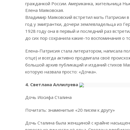
гражданкой России. Американка, жительница Нь
Елена Маяковская.
Владимир Маяковский встретил мать Патрисии в 1
год у эмигрантки, дочери землевладельца из Ге
1928 году она в первый и последний раз встрети
до сих пор сохранила какие-то воспоминания о т
Елена-Патрисия стала литератором, написала по
отце) и всегда активно продвигала своё происхо
большой архив публикаций и изданий стихов Мая
которую назвала просто: «Дочка».
4. Светлана Аллилуева
Дочь Иосифа Сталина
Почитать: знаменитые «20 писем к другу»
Дочь Сталина была женщиной с крайне насыщен
взросла из личности её отца. Светлана влюбилас