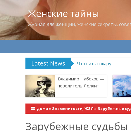
Женские тайны
Журнал для женщин, женские секреты, сове
Latest News
Продукты, которые лучше
Владимир Набоков —
повелитель Лоллит
дома
»
Знаменитости, ЖЗЛ
»
Зарубежные суд
Зарубежные судьбы 