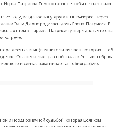
ю-Йорка Патрисия Томпсон хочет, чтобы её называли
925 году, когда гостил у друга в Нью-Йорке. Через
рмании Элли Джонс родилась дочь Елена-Патрисия. В
лась с отцом в Париже: Патрисия утверждает, что она
ой встрече.
лтора десятка книг (внушительная часть которых — об
ждение. Она несколько раз побывала в России, собрала
ковского и сейчас заканчивает автобиографию,
ной и неоднозначной судьбой, которая целиком
ь в режиссёра — отец его посадил. Вышла замуж за