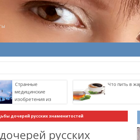
ты
 всего “работают” в паре
Странные
Что пить в жа
медицинские
изобретения из
прошлого
ьбы дочерей русских знаменитостей
дочерей русских