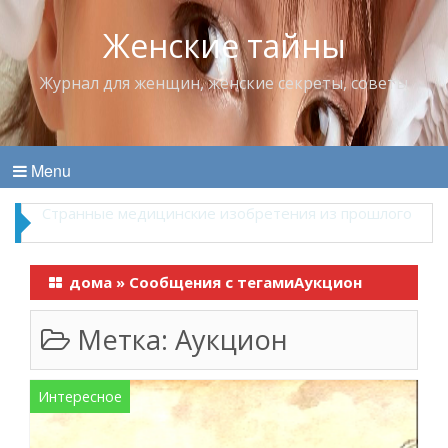
Женские тайны
Журнал для женщин, женские секреты, советы
Menu
Что пить в жару
дома
»
Сообщения с тегамиАукцион
Метка:
Аукцион
Интересное