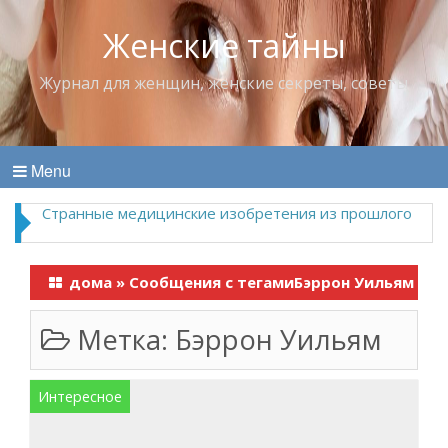
Женские тайны
Журнал для женщин, женские секреты, советы
Menu
Странные медицинские изобретения из прошлого
дома
»
Сообщения с тегамиБэррон Уильям
Метка:
Бэррон Уильям
Интересное