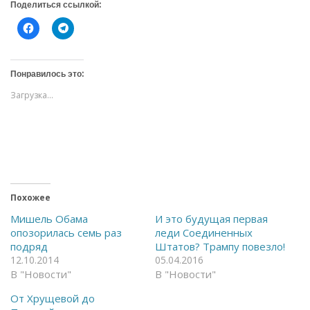
Поделиться ссылкой:
Н
Н
а
а
ж
ж
м
м
и
и
т
т
Понравилось это:
е
е
,
,
Загрузка...
ч
ч
т
т
о
о
б
б
ы
ы
о
п
т
о
к
д
р
е
ы
л
т
и
ь
т
Похожее
н
ь
а
с
Мишель Обама
И это будущая первая
F
я
опозорилась семь раз
леди Соединенных
a
в
c
T
подряд
Штатов? Трампу повезло!
e
e
12.10.2014
05.04.2016
b
l
o
e
В "Новости"
В "Новости"
o
g
k
r
(
a
От Хрущевой до
О
m