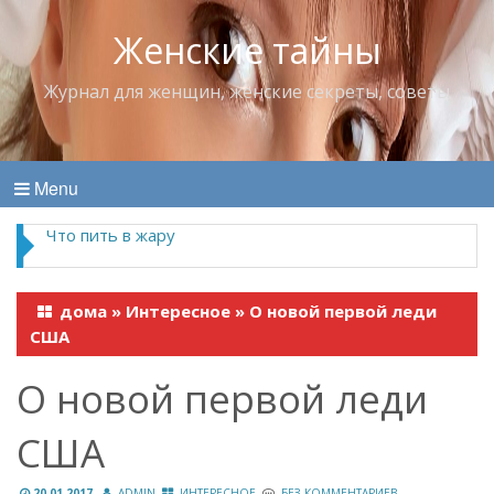
Женские тайны
Журнал для женщин, женские секреты, советы
Menu
Что пить в жару
дома
»
Интересное
»
О новой первой леди
США
О новой первой леди
США
20.01.2017
ADMIN
ИНТЕРЕСНОЕ
БЕЗ КОММЕНТАРИЕВ