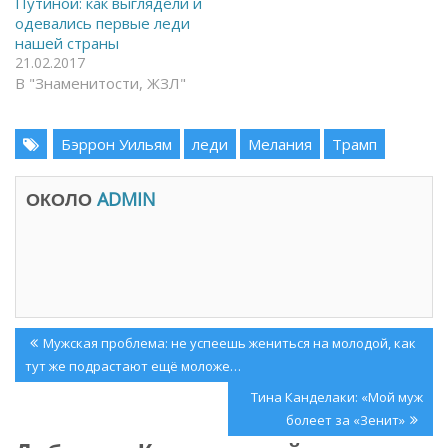
Путиной: как выглядели и
т
(
к
О
одевались первые леди
р
т
нашей страны
ы
к
в
р
21.02.2017
а
ы
В "Знаменитости, ЖЗЛ"
е
в
т
а
с
е
я
т
в
с
Бэррон Уильям
леди
Мелания
Трамп
н
я
о
в
в
н
о
о
ОКОЛО
ADMIN
м
в
о
о
к
м
н
о
е
к
)
н
е
)
Навигация
Previous
Мужская проблема: не успеешь жениться на молодой, как
по
Post:
тут же подрастают ещё моложе…
записям
Next
Тина Канделаки: «Мой муж
Post:
болеет за «Зенит»