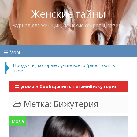
Женские тайны
Журнал для женщин, женские секреты, советы
Menu
Продукты, которые лучше всего “работают” в
паре
дома
»
Сообщения с тегамиБижутерия
Метка:
Бижутерия
Мода