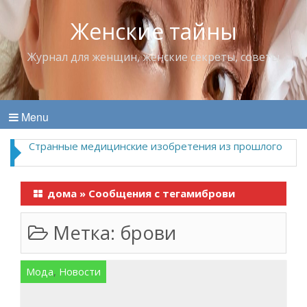
Женские тайны
Журнал для женщин, женские секреты, советы
Menu
Странные медицинские изобретения из прошлого
дома
»
Сообщения с тегамиброви
Метка:
брови
Мода
,
Новости