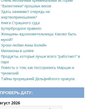
Очень необычные криминальные истории
“Валентинки” прошлых веков
Здесь занимают очередь на
жертвоприношение?
Книга Страшного суда
Бутербродное правило
Женщины–вдохновительницы: Каково быть
музой?
Уроки любви Анны Болейн
Миллионы в шляпе
Продукты, которые лучше всего “работают” в
паре
Повесть о том, как поссорились Маршак и
Чуковский
Тайны прорицаний Дельфийского оракула
ПРОВЕРЬ ДАТУ:
вгуст 2026