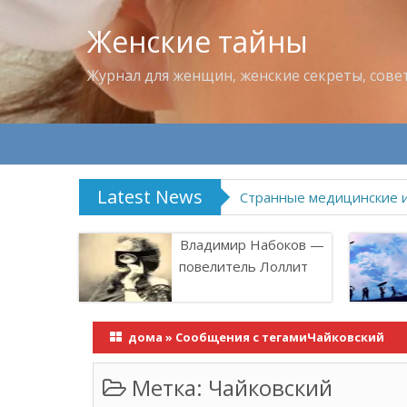
Женские тайны
Журнал для женщин, женские секреты, сове
Latest News
Странные медицинские 
Владимир Набоков —
повелитель Лоллит
дома
»
Сообщения с тегамиЧайковский
Метка:
Чайковский