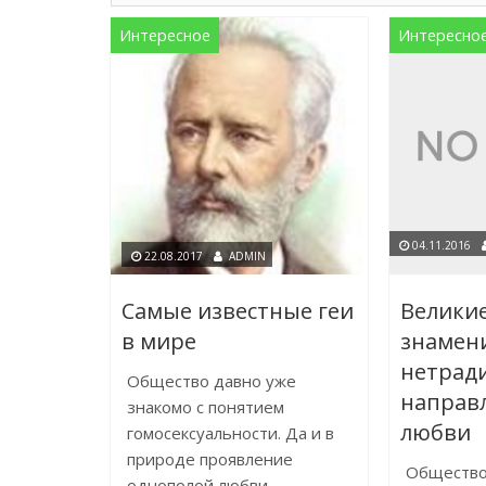
Интересное
Интересно
04.11.2016
22.08.2017
ADMIN
Самые известные геи
Велики
в мире
знамени
нетрад
Общество давно уже
направ
знакомо с понятием
любви
гомосексуальности. Да и в
природе проявление
Общество
однополой любви