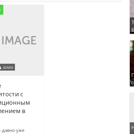
е
Т
Б
ADMIN
П
с
е
тости с
иционным
лением в
Н
 давно уже