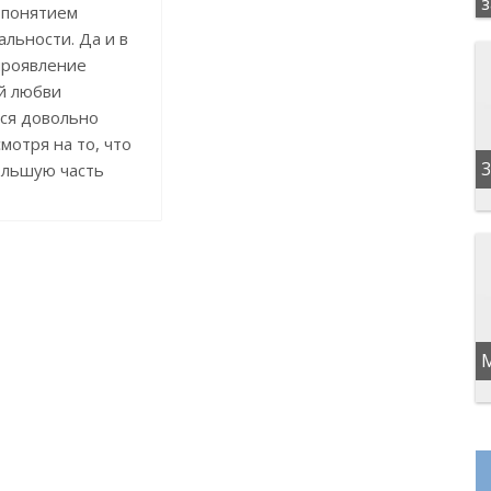
 понятием
альности. Да и в
проявление
й любви
ся довольно
смотря на то, что
3
ольшую часть