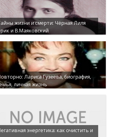
айны жизни и смерти: Чёрная Лиля
рик и В.Маяковский
овторно: Лариса Гузеева, биография,
емья, личная жизнь
егативная энергетика: как очистить и