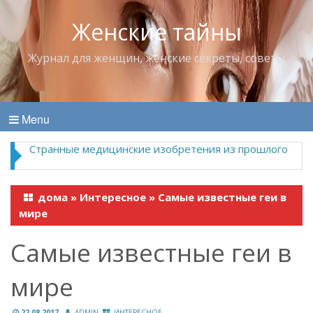
Женские тайны
Журнал для женщин, женские секреты, советы
Menu
Странные медицинские изобретения из прошлого
дома
»
Интересное
»
Самые известные геи в
мире
Самые известные геи в
мире
22.08.2017
ADMIN
ИНТЕРЕСНОЕ