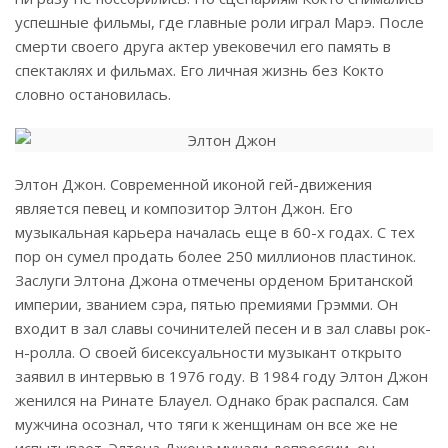
успешные фильмы, где главные роли играл Марэ. После
смерти своего друга актер увековечил его память в
спектаклях и фильмах. Его личная жизнь без Кокто
словно остановилась.
Элтон Джон. Современной иконой гей-движения
является певец и композитор Элтон Джон. Его
музыкальная карьера началась еще в 60-х годах. С тех
пор он сумел продать более 250 миллионов пластинок.
Заслуги Элтона Джона отмечены орденом Британской
империи, званием сэра, пятью премиями Грэмми. Он
входит в зал славы сочинителей песен и в зал славы рок-
н-ролла. О своей бисексуальности музыкант открыто
заявил в интервью в 1976 году. В 1984 году Элтон Джон
женился на Ринате Блауел. Однако брак распался. Сам
мужчина осознал, что тяги к женщинам он все же не