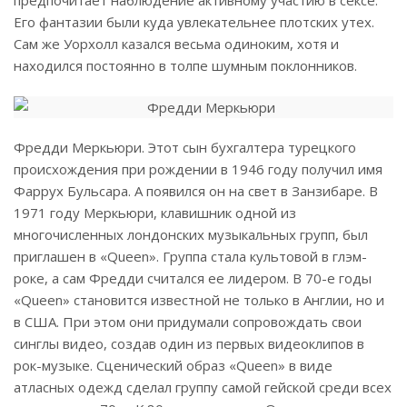
предпочитает наблюдение активному участию в сексе.
Его фантазии были куда увлекательнее плотских утех.
Сам же Уорхолл казался весьма одиноким, хотя и
находился постоянно в толпе шумным поклонников.
Фредди Меркьюри. Этот сын бухгалтера турецкого
происхождения при рождении в 1946 году получил имя
Фаррух Бульсара. А появился он на свет в Занзибаре. В
1971 году Меркьюри, клавишник одной из
многочисленных лондонских музыкальных групп, был
приглашен в «Queen». Группа стала культовой в глэм-
роке, а сам Фредди считался ее лидером. В 70-е годы
«Queen» становится известной не только в Англии, но и
в США. При этом они придумали сопровождать свои
синглы видео, создав один из первых видеоклипов в
рок-музыке. Сценический образ «Queen» в виде
атласных одежд сделал группу самой гейской среди всех