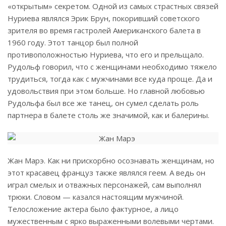
«открытым» секретом. Одной из самых страстных связей
Нуриева являлся Эрик Брун, покоривший советского
зрителя во время гастролей Американского балета в
1960 году. Этот танцор был полной
противоположностью Нуриева, что его и прельщало.
Рудольф говорил, что с женщинами необходимо тяжело
трудиться, тогда как с мужчинами все куда проще. Да и
удовольствия при этом больше. Но главной любовью
Рудольфа был все же танец, он сумел сделать роль
партнера в балете столь же значимой, как и балерины.
Жан Марэ. Как ни прискорбно осознавать женщинам, но
этот красавец француз также являлся геем. А ведь он
играл смелых и отважных персонажей, сам выполнял
трюки. Словом — казался настоящим мужчиной.
Телосложение актера было фактурное, а лицо
мужественным с ярко выраженными волевыми чертами.