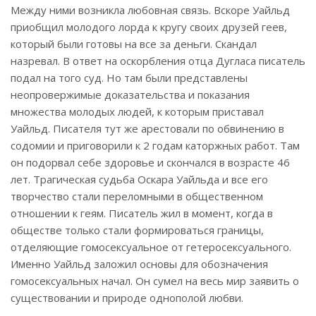
Между ними возникла любовная связь. Вскоре Уайльд
приобщил молодого лорда к кругу своих друзей геев,
который были готовы на все за деньги. Скандал
назревал. В ответ на оскорбления отца Дугласа писатель
подал на того суд. Но там были представлены
неопровержимые доказательства и показания
множества молодых людей, к которым приставал
Уайльд. Писателя тут же арестовали по обвинению в
содомии и приговорили к 2 годам каторжных работ. Там
он подорвал себе здоровье и скончался в возрасте 46
лет. Трагическая судьба Оскара Уайльда и все его
творчество стали переломными в общественном
отношении к геям. Писатель жил в момент, когда в
обществе только стали формироваться границы,
отделяющие гомосексуальное от гетеросексуального.
Именно Уайльд заложил основы для обозначения
гомосексуальных начал. Он сумел на весь мир заявить о
существовании и природе однополой любви.