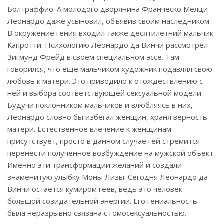
Болтраффио. А молодого дворянина Франческо Мелци
Леонардо даже усыновил, объявив своим наследником.
В окружение гения входил также десятилетний мальчик
Капротти. Психологию Леонардо да Винчи рассмотрел
Зигмунд Фрейд в своем специальном эссе. Там
говорился, что еще мальчиком художник подавлял свою
любовь к матери. Это приводило к отождествлению с
ней и выбора соответствующей сексуальной модели.
Будучи поклонником мальчиков и влюбляясь в них,
Леонардо словно бы избегал женщин, храня верность
матери. Естественное влечение к женщинам
присутствует, просто в данном случае гей стремится
перенести полученное возбуждение на мужской объект.
Именно эти трансформации желаний и создали
знаменитую улыбку Моны Лизы. Сегодня Леонардо да
Винчи остается кумиром геев, ведь это человек
большой созидательной энергии. Его гениальность
была неразрывно связана с гомосексуальностью.