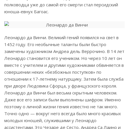
полководца уже до самой его смерти стал персидский
юноша-евнух Багоас.
Леонардо да Винчи. Великий гений появился на свет в
1452 году. Его необычные таланты были быстро
замечены художником Андреа дель Веррочино. В 14 лет
Леонардо становится его учеником. Но через 10 лет он
вместе с учителем и другими художниками обвиняется в
совершении неких «безбожных поступков» по
отношении к 17-летнему натурщику. Затем была служба
при дворе Людовика Сфорца, у французского короля.
Леонардо да Винчи был весьма скрытным человеком.
Даже все его записи были выполнены шифром. Именно
поэтому о личной жизни гения известно не так много.
Точно одно — вокруг него всегда было много красивых
молодых юношей, служившими у Леонардо
ассистентами. Это Чезаре де Сесто, Андреа Са Лаино и