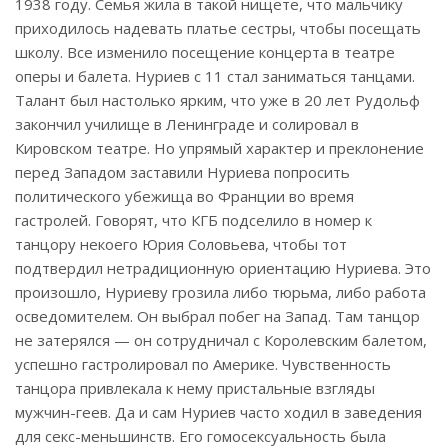
1938 году. Семья жила в такой нищете, что мальчику
приходилось надевать платье сестры, чтобы посещать
школу. Все изменило посещение концерта в театре
оперы и балета. Нуриев с 11 стал заниматься танцами.
Талант был настолько ярким, что уже в 20 лет Рудольф
закончил училище в Ленинграде и солировал в
Кировском театре. Но упрямый характер и преклонение
перед Западом заставили Нуриева попросить
политического убежища во Франции во время
гастролей. Говорят, что КГБ подселило в номер к
танцору некоего Юрия Соловьева, чтобы тот
подтвердил нетрадиционную ориентацию Нуриева. Это
произошло, Нуриеву грозила либо тюрьма, либо работа
осведомителем. Он выбрал побег на Запад. Там танцор
не затерялся — он сотрудничал с Королевским балетом,
успешно гастролировал по Америке. Чувственность
танцора привлекала к нему пристальные взгляды
мужчин-геев. Да и сам Нуриев часто ходил в заведения
для секс-меньшинств. Его гомосексуальность была