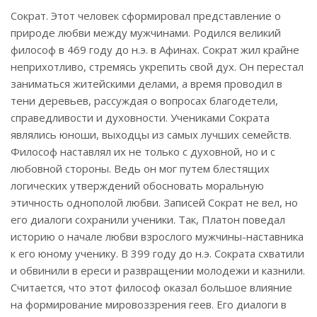
Сократ. Этот человек сформировал представление о
природе любви между мужчинами. Родился великий
философ в 469 году до н.э. в Афинах. Сократ жил крайне
неприхотливо, стремясь укрепить свой дух. Он перестал
заниматься житейскими делами, а время проводил в
тени деревьев, рассуждая о вопросах благодетели,
справедливости и духовности. Учениками Сократа
являлись юноши, выходцы из самых лучших семейств.
Философ наставлял их не только с духовной, но и с
любовной стороны. Ведь он мог путем блестящих
логических утверждений обосновать моральную
этичность однополой любви. Записей Сократ не вел, но
его диалоги сохранили ученики. Так, Платон поведал
историю о начале любви взрослого мужчины-наставника
к его юному ученику. В 399 году до н.э. Сократа схватили
и обвинили в ереси и развращении молодежи и казнили.
Считается, что этот философ оказал большое влияние
на формирование мировоззрения геев. Его диалоги в