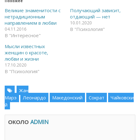
Похожее
к
д
р
е
ы
л
Великие знаменитости с
Получающий зависит,
т
и
нетрадиционным
отдающий — нет
ь
т
н
ь
направлением в любви
10.01.2020
а
с
04.11.2016
В "Психология"
F
я
a
в
В "Интересное"
c
T
e
e
Мысли известных
b
l
o
e
женщин о красоте,
o
g
любви и жизни
k
r
(
a
17.10.2020
О
m
т
(
В "Психология"
к
О
р
т
ы
к
в
р
Жан
а
ы
е
в
Марэ
Леонардо
Македонский
Сократ
Чайковски
т
а
с
е
й
я
т
в
с
н
я
о
в
ОКОЛО
ADMIN
в
н
о
о
м
в
о
о
к
м