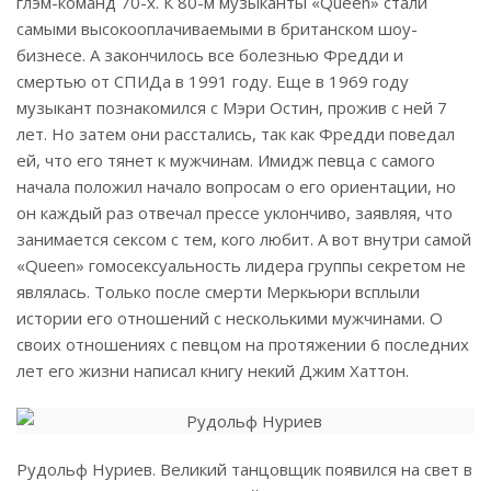
глэм-команд 70-х. К 80-м музыканты «Queen» стали
самыми высокооплачиваемыми в британском шоу-
бизнесе. А закончилось все болезнью Фредди и
смертью от СПИДа в 1991 году. Еще в 1969 году
музыкант познакомился с Мэри Остин, прожив с ней 7
лет. Но затем они расстались, так как Фредди поведал
ей, что его тянет к мужчинам. Имидж певца с самого
начала положил начало вопросам о его ориентации, но
он каждый раз отвечал прессе уклончиво, заявляя, что
занимается сексом с тем, кого любит. А вот внутри самой
«Queen» гомосексуальность лидера группы секретом не
являлась. Только после смерти Меркьюри всплыли
истории его отношений с несколькими мужчинами. О
своих отношениях с певцом на протяжении 6 последних
лет его жизни написал книгу некий Джим Хаттон.
Рудольф Нуриев. Великий танцовщик появился на свет в