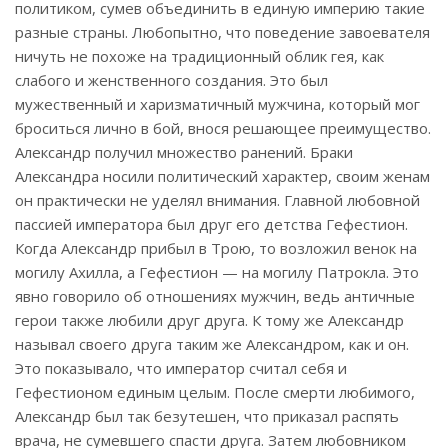
политиком, сумев объединить в единую империю такие
разные страны. Любопытно, что поведение завоевателя
ничуть не похоже на традиционный облик гея, как
слабого и женственного создания. Это был
мужественный и харизматичный мужчина, который мог
броситься лично в бой, внося решающее преимущество.
Александр получил множество ранений. Браки
Александра носили политический характер, своим женам
он практически не уделял внимания. Главной любовной
пассией императора был друг его детства Гефестион.
Когда Александр прибыл в Трою, то возложил венок на
могилу Ахилла, а Гефестион — на могилу Патрокла. Это
явно говорило об отношениях мужчин, ведь античные
герои также любили друг друга. К тому же Александр
называл своего друга таким же Александром, как и он.
Это показывало, что император считал себя и
Гефестионом единым целым. После смерти любимого,
Александр был так безутешен, что приказал распять
врача, не сумевшего спасти друга. Затем любовником