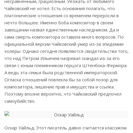
несравненным, грациозным. Уезжать от любимого
Чайковский не хотел. Есть основания полагать, что
платонические отношения со временем переросли в
нечто большее. Именно Боба композитор в своем
завещании назвал единственным наследником. Да и
сама смерть композитора оставила много вопросов. По
официальной версии Чайковский умер из-за эпидемии
холеры. Однако сегодня появляются свидетельства того,
что над Петром Ильичем назревал скандал из-за его
связи с юным племянником герцога Штенбока-Фермора.
А ведь эта семья была родственной императорской.
Огласка отношений повлекла бы за собой позор для
композитора, лишение прав и имущества и ссылка.
Поэтому вполне вероятно, что Чайковский предпочел
самоубийство.
Оскар Уайльд. Этот писатель давно считается классиком