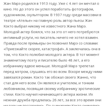
Жан Марэ родился в 1913 году. Уже с 4 лет он мечтал о
кино. Но до этого он успел поработать фотографом,
художником, скульптором. В 1937 году среди массовки в
театре «Ателье» на главную роль автор пьесы Жан
Кокто выбрал никому не известного Жана Марэ.
Молодой актер боялся, что за это от него потребуются
интимный услуги, но писатель ничего не хотел взамен.
Правда после премьеры он позвонил Марэ со словами:
«Приезжайте скорее, катастрофа!». А заключалась она в
том, что Кокто полюбил молодого актера. В тот момент
знаменитому поэту и писателю было 48 лет, а его
избраннику вдвое меньше. Молодой Марэ трепетал
перед мэтром, слушаясь его во всем. Вскоре между ними
завязался роман. Кокто так обожал своего Жанно, что
стал для него всем. Он являлся и учителем, и тонким
любовником, посвящая своему избраннику эротические
стихи. Кокто научил начинающего актера жизни. Их
нежная дружба продлилась 26 лет, за все это время они
ни разу не поссорились. По сценариям Кокто снимались