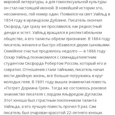
мировой литературы, а для гомосексуальной культуры
он стал настоящей иконой. В новейшей истории это,
несомненно, гей номер один. Появился на свет Уайльд в
1854 году в ирландском Дублине. Писатель окончил
Оксфорд, где сразу же прославился, как редкостный
денди и эстет. Уайльд вращался в респектабельном
обществе, а его таланты обрели признание. В 1884 году
писатель женился и быстро обзавелся двумя сыновьями.
Семейное счастье продлилось недолго — в 1886 году
Оскар Уайльд познакомился с семнадцатилетним
студентом Оксфорда Робертом Россом, который его и
совратил. Отношения стали тайными, писатель начал
вести двойную жизнь, все больше погружаясь в круг
молодых геев. В 1891 году вышла знаменитая повесть
«Потрет Дориана Грея». Тогда же состоялось роковое
знакомство писателя с лордом Альфредом Дугласом.
Этот юноша был страстным поклонником таланта
Уайльда, а его лучшую повесть прочел 9 раз. Сам
писатель был очарован красотой 22-летнего юноши.