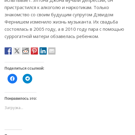
испытывает. Элтона Джона мучали депрессии, он
пристрастился к алкоголю и наркотикам. Только
знакомство со своим будущим супругом Дэвидом
Фернишем изменило жизнь музыканта. Их свадьба
состоялась в 2005 году, а в 2010 году пара с помощью
суррогатной матери обзавелась ребенком.
Поделиться ссылкой:
Н
Н
а
а
ж
ж
м
м
и
и
т
т
Понравилось это:
е
е
,
,
Загрузка...
ч
ч
т
т
о
о
б
б
ы
ы
о
п
т
о