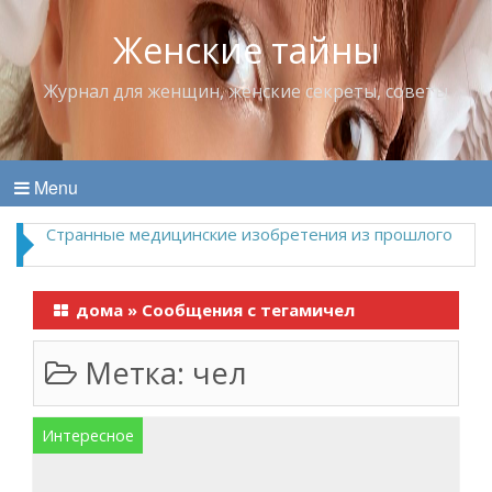
Женские тайны
Журнал для женщин, женские секреты, советы
Menu
Странные медицинские изобретения из прошлого
дома
»
Сообщения с тегамичел
Метка:
чел
Интересное