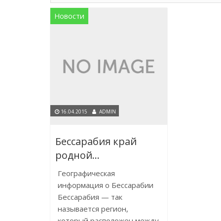
Новости
16.04.2015
ADMIN
Бессарабия край
родной…
Географическая
информация о Бессарабии
Бессарабия — так
называется регион,
который расположен между