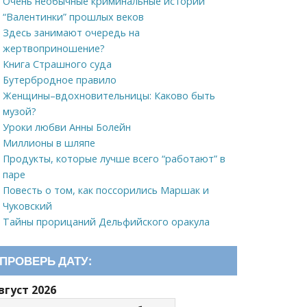
Очень необычные криминальные истории
“Валентинки” прошлых веков
Здесь занимают очередь на
жертвоприношение?
Книга Страшного суда
Бутербродное правило
Женщины–вдохновительницы: Каково быть
музой?
Уроки любви Анны Болейн
Миллионы в шляпе
Продукты, которые лучше всего “работают” в
паре
Повесть о том, как поссорились Маршак и
Чуковский
Тайны прорицаний Дельфийского оракула
ПРОВЕРЬ ДАТУ:
вгуст 2026