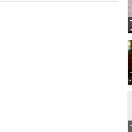
Т
Б
П
с
Н