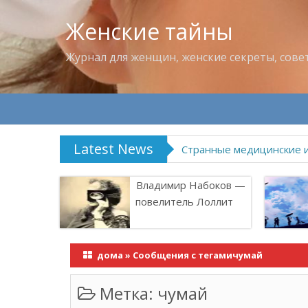
Женские тайны
Журнал для женщин, женские секреты, сове
Latest News
Странные медицинские 
Владимир Набоков —
повелитель Лоллит
дома
»
Сообщения с тегамичумай
Метка:
чумай