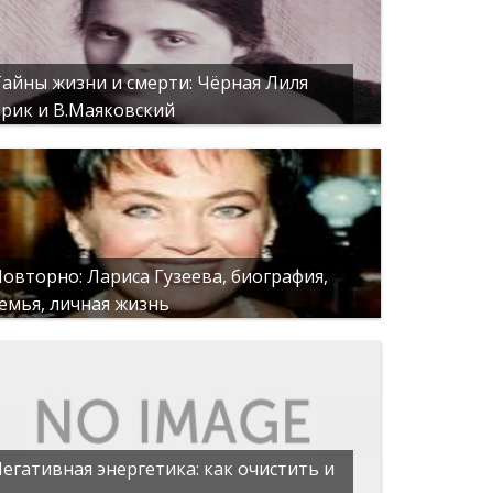
айны жизни и смерти: Чёрная Лиля
рик и В.Маяковский
овторно: Лариса Гузеева, биография,
емья, личная жизнь
егативная энергетика: как очистить и