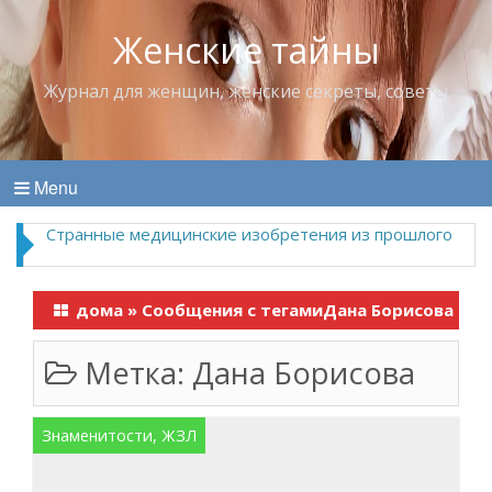
Женские тайны
Журнал для женщин, женские секреты, советы
Menu
Странные медицинские изобретения из прошлого
дома
»
Сообщения с тегамиДана Борисова
Метка:
Дана Борисова
Знаменитости, ЖЗЛ