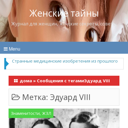
Женские тайны
Журнал для женщин, женские секреты, советы
Menu
Странные медицинские изобретения из прошлого
дома
»
Сообщения с тегамиЭдуард VIII
Метка:
Эдуард VIII
Знаменитости, ЖЗЛ