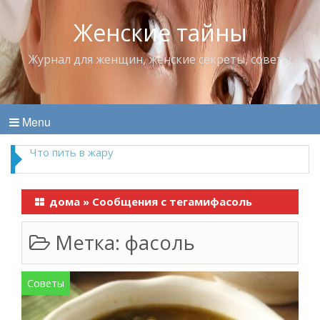
Женские тайны
Журнал для женщин, женские секреты, советы
Menu
Что пить в жару
дома
»
Сообщения с тегамифасоль
Метка:
фасоль
Советы