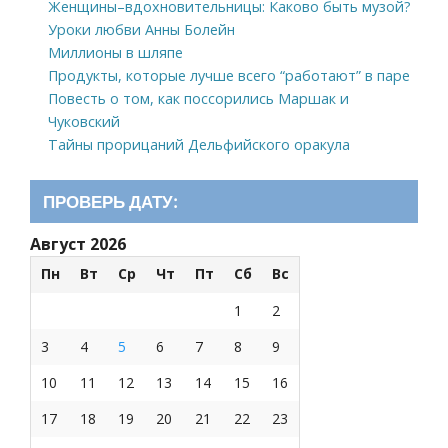
Женщины–вдохновительницы: Каково быть музой?
Уроки любви Анны Болейн
Миллионы в шляпе
Продукты, которые лучше всего “работают” в паре
Повесть о том, как поссорились Маршак и
Чуковский
Тайны прорицаний Дельфийского оракула
ПРОВЕРЬ ДАТУ:
Август 2026
Пн
Вт
Ср
Чт
Пт
Сб
Вс
1
2
3
4
5
6
7
8
9
10
11
12
13
14
15
16
17
18
19
20
21
22
23