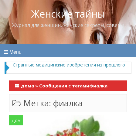
Женские тайны
Журнал для женщин, женские секреты, советы
Menu
Странные медицинские изобретения из прошлого
дома
»
Сообщения с тегамифиалка
Метка:
фиалка
Дом