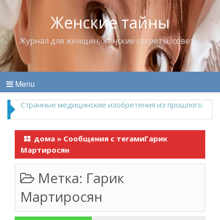
Женские тайны
Журнал для женщин, женские секреты, советы
Menu
Что пить в жару
дома
»
Сообщения с тегамиГарик
Мартиросян
Метка:
Гарик
Мартиросян