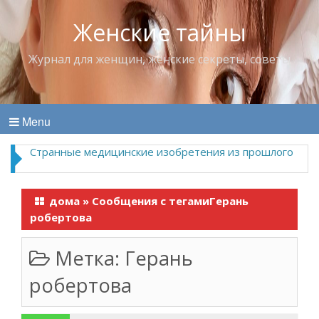
Женские тайны
Журнал для женщин, женские секреты, советы
Menu
Странные медицинские изобретения из прошлого
дома
»
Сообщения с тегамиГерань
робертова
Метка:
Герань
робертова