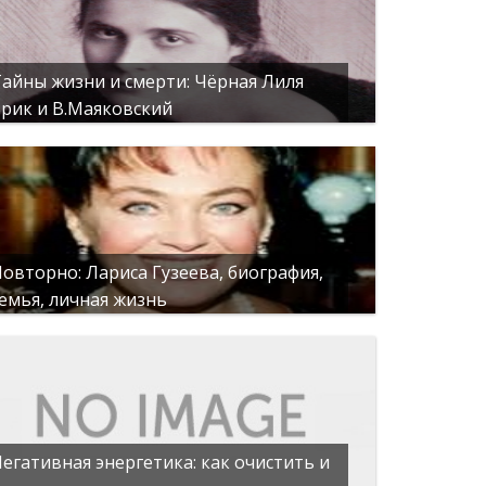
айны жизни и смерти: Чёрная Лиля
рик и В.Маяковский
овторно: Лариса Гузеева, биография,
емья, личная жизнь
егативная энергетика: как очистить и