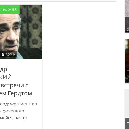
сти, ЖЗЛ
Т
Б
ADMIN
ндр
П
КИЙ |
с
встречи с
ем Гердтом
ерд: Фрагмент из
рафического
мейся, паяц!»
Н