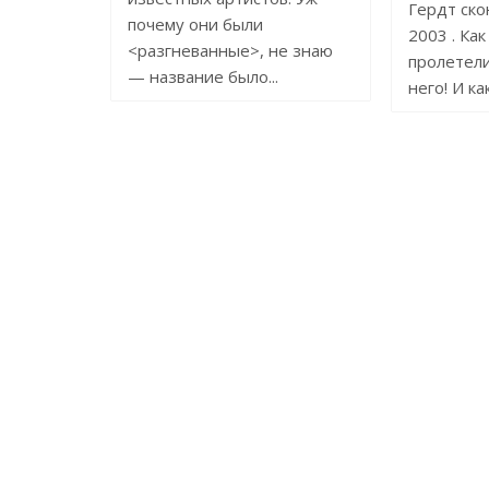
Гердт ско
почему они были
2003 . Ка
<разгневанные>, не знаю
пролетели
— название было...
него! И ка