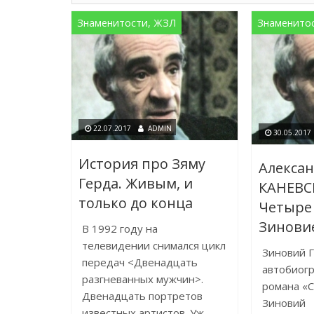
Знаменитости, ЖЗЛ
Знаменито
22.07.2017
ADMIN
30.05.2017
История про Зяму
Алекса
Герда. Живым, и
КАНЕВС
только до конца
Четыре 
Зинови
В 1992 году на
телевидении снимался цикл
Зиновий Г
передач <Двенадцать
автобиог
разгневанных мужчин>.
романа «С
Двенадцать портретов
Зиновий
известных артистов. Уж