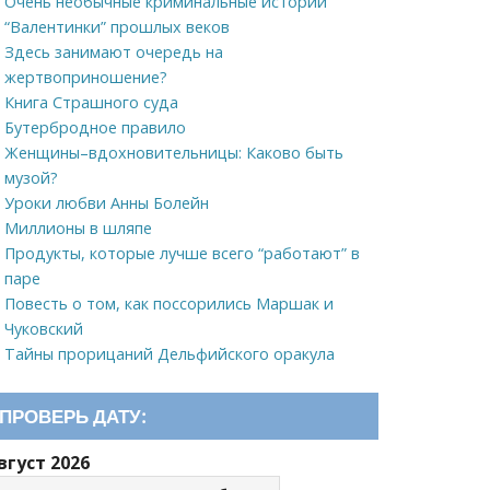
Очень необычные криминальные истории
“Валентинки” прошлых веков
Здесь занимают очередь на
жертвоприношение?
Книга Страшного суда
Бутербродное правило
Женщины–вдохновительницы: Каково быть
музой?
Уроки любви Анны Болейн
Миллионы в шляпе
Продукты, которые лучше всего “работают” в
паре
Повесть о том, как поссорились Маршак и
Чуковский
Тайны прорицаний Дельфийского оракула
ПРОВЕРЬ ДАТУ:
вгуст 2026