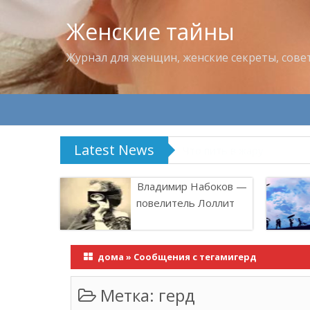
Женские тайны
Журнал для женщин, женские секреты, сове
Latest News
Что пить в жару
Владимир Набоков —
повелитель Лоллит
дома
»
Сообщения с тегамигерд
Метка:
герд