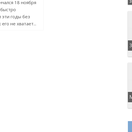
нчался 18 ноября
к быстро
 эти годы без
к его не хватает...
3