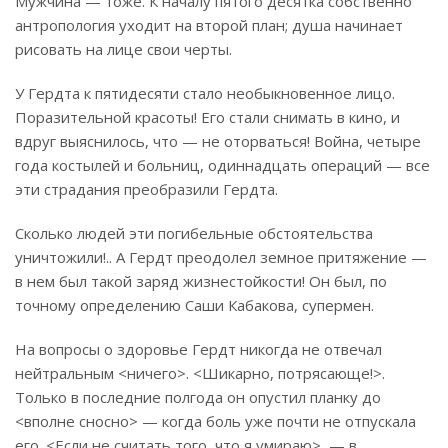
Мужчина — тоже. К началу пятого десятка собственно
антропология уходит на второй план; душа начинает
рисовать на лице свои черты.
У Гердта к пятидесяти стало необыкновенное лицо.
Поразительной красоты! Его стали снимать в кино, и
вдруг выяснилось, что — не оторваться! Война, четыре
года костылей и больниц, одиннадцать операций — все
эти страдания преобразили Гердта.
Сколько людей эти погибельные обстоятельства
уничтожили!.. А Гердт преодолел земное притяжение —
в нем был такой заряд жизнестойкости! Он был, по
точному определению Саши Кабакова, супермен.
На вопросы о здоровье Гердт никогда не отвечал
нейтральным <ничего>. <Шикарно, потрясающе!>.
Только в последние полгода он опустил планку до
<вполне сносно> — когда боль уже почти не отпускала
его. <Если не считать того, что я умираю>, — в