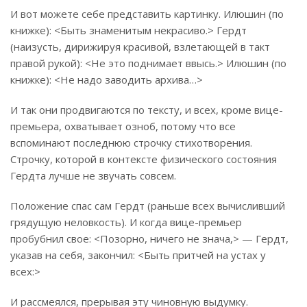
И вот можете себе представить картинку. Илюшин (по
книжке): <Быть знаменитым некрасиво.> Гердт
(наизусть, дирижируя красивой, взлетающей в такт
правой рукой): <Не это поднимает ввысь.> Илюшин (по
книжке): <Не надо заводить архива…>
И так они продвигаются по тексту, и всех, кроме вице-
премьера, охватывает озноб, потому что все
вспоминают последнюю строчку стихотворения.
Строчку, которой в контексте физического состояния
Гердта лучше не звучать совсем.
Положение спас сам Гердт (раньше всех вычисливший
грядущую неловкость). И когда вице-премьер
пробубнил свое: <Позорно, ничего не знача,> — Гердт,
указав на себя, закончил: <Быть притчей на устах у
всех:>
И рассмеялся, прерывая эту чиновную выдумку.