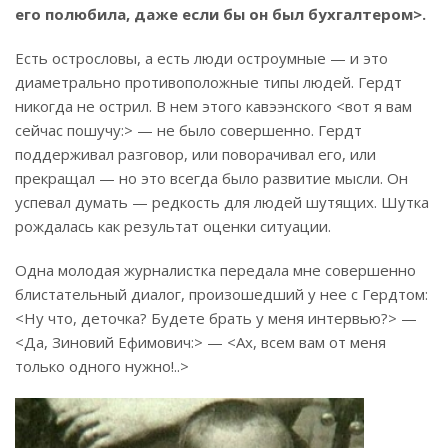
его полюбила, даже если бы он
был бухгалтером>.
Есть острословы, а есть люди остроумные — и это
диаметрально противоположные типы людей. Гердт
никогда не острил. В нем этого кавээнского <вот я вам
сейчас пошучу:> — не было совершенно. Гердт
поддерживал разговор, или поворачивал его, или
прекращал — но это всегда было развитие мысли. Он
успевал думать — редкость для людей шутящих. Шутка
рождалась как результат оценки ситуации.
Одна молодая журналистка передала мне совершенно
блистательный диалог, произошедший у нее с Гердтом:
<Ну что, деточка? Будете брать у меня интервью?> —
<Да, Зиновий Ефимович:> — <Ах, всем вам от меня
только одного нужно!..>