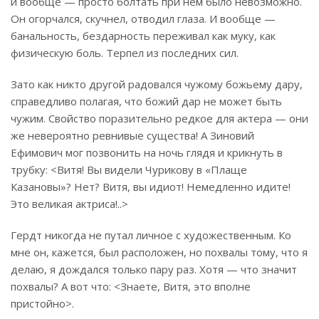
и вообще — просто болтать при нём было невозможно.
Он огорчался, скучнел, отводил глаза. И вообще —
банальность, бездарность переживал как муку, как
физическую боль. Терпел из последних сил.
Зато как никто другой радовался чужому божьему дару,
справедливо полагая, что божий дар не может быть
чужим. Свойство поразительно редкое для актера — они
же невероятно ревнивые существа! А Зиновий
Ефимович мог позвонить на ночь глядя и крикнуть в
трубку: <Витя! Вы видели Чурикову в «Плаще
Казановы»? Нет? Витя, вы идиот! Немедленно идите!
Это великая актриса!..>
Гердт никогда не путал личное с художественным. Ко
мне он, кажется, был расположен, но похвалы тому, что я
делаю, я дождался только пару раз. Хотя — что значит
похвалы? А вот что: <Знаете, Витя, это вполне
пристойно>.