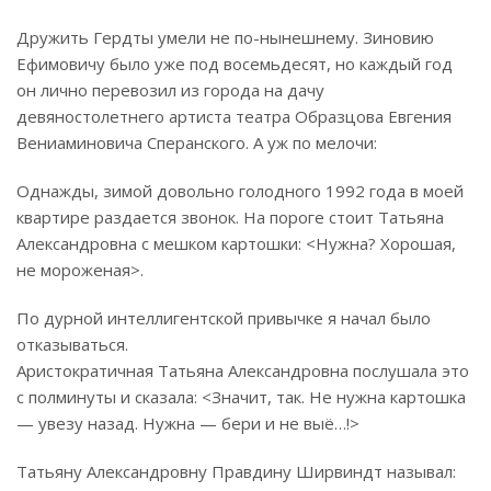
Дружить Гердты умели не по-нынешнему. Зиновию
Ефимовичу было уже под восемьдесят, но каждый год
он лично перевозил из города на дачу
девяностолетнего артиста театра Образцова Евгения
Вениаминовича Сперанского. А уж по мелочи:
Однажды, зимой довольно голодного 1992 года в моей
квартире раздается звонок. На пороге стоит Татьяна
Александровна с мешком картошки: <Нужна? Хорошая,
не мороженая>.
По дурной интеллигентской привычке я начал было
отказываться.
Аристократичная Татьяна Александровна послушала это
с полминуты и сказала: <Значит, так. Не нужна картошка
— увезу назад. Нужна — бери и не выё…!>
Татьяну Александровну Правдину Ширвиндт называл: