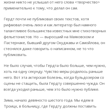
жизни никто не услышал от него слова <творчество>
применительно к тому, что делал он сам.
Гердт почти не публиковал своих текстов, хотя
рифмовал очень лихо и как литератор был намного
талантливее большинства известных мне стихотворных
фельетонистов. Но — выросший на Маяковском и
Пастернаке, бывший другом Окуджавы и Самойлова, он
стеснялся даже говорить о написанном, не то что
публиковать.
Не было случая, чтобы Гердта было больше, чем нужно,
хоть на одну секунду. Чувство меры родилось раньше
него. Вот эта актерская болезнь, когда бульдозером со
сцены не стащить, была Гердту совершенно чужда. Он
всегда уходил раньше, чем это было нужно публике.
Зима, начало девяносто шестого года. Мы едем в
Троицк, в больницу, где Гердту должны поставить