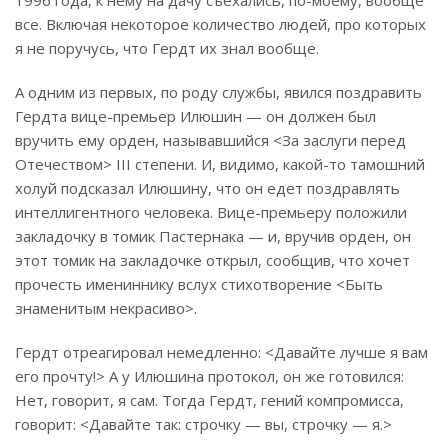
все. Включая некоторое количество людей, про которых
я не поручусь, что Гердт их знал вообще.
А одним из первых, по роду службы, явился поздравить
Гердта вице-премьер Илюшин — он должен был
вручить ему орден, называвшийся <За заслуги перед
Отечеством> III степени. И, видимо, какой-то тамошний
холуй подсказал Илюшину, что он едет поздравлять
интеллигентного человека. Вице-премьеру положили
закладочку в томик Пастернака — и, вручив орден, он
этот томик на закладочке открыл, сообщив, что хочет
прочесть имениннику вслух стихотворение <Быть
знаменитым некрасиво>.
Гердт отреагировал немедленно: <Давайте лучше я вам
его прочту!> А у Илюшина протокол, он же готовился:
Нет, говорит, я сам. Тогда Гердт, гений компромисса,
говорит: <Давайте так: строчку — вы, строчку — я.>