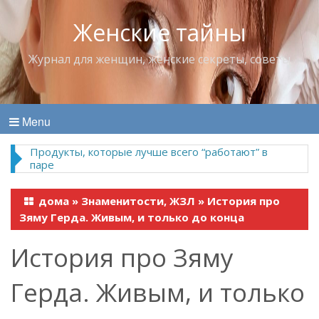
Женские тайны
Журнал для женщин, женские секреты, советы
Menu
Продукты, которые лучше всего “работают” в
паре
дома
»
Знаменитости, ЖЗЛ
»
История про
Зяму Герда. Живым, и только до конца
История про Зяму
Герда. Живым, и только