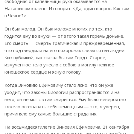
свободная от капельницы рука оказывается на
Наташином колене. И говорит: <Да, один вопрос. Как там
в Чечне?>
Он был молод. Он был моложе многих из тех, кто
годится ему во внуки — от этого такая горечь доныне.
Его смерть — смерть трагическая и преждевременная,
что подтвердили на его похоронах слезы сотен людей
<из публики>, как сказал бы сам Гердт. Старое,
измученное тело унесло с собою в могилу нежное
юношеское сердце и ясную голову.
Когда Зиновию Ефимовичу стало ясно, что он уже
уходит, что законы биологии распространяются и на
него, он не мог с этим смириться. Ему было невероятно
тяжело осознавать себя немощным — это, я уверен,
причиняло ему самые большие страдания.
На восьмидесятилетие Зиновия Ефимовича, 21 сентября
1996 года, к нему на дачу съехались, по-моему, вообще