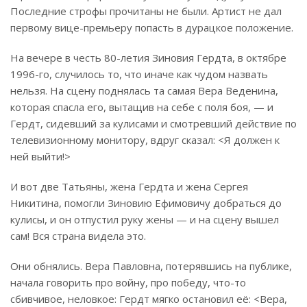
Последние строфы прочитаны не были. Артист не дал
первому вице-премьеру попасть в дурацкое положение.
На вечере в честь 80-летия Зиновия Гердта, в октябре
1996-го, случилось то, что иначе как чудом назвать
нельзя. На сцену поднялась та самая Вера Веденина,
которая спасла его, вытащив на себе с поля боя, — и
Гердт, сидевший за кулисами и смотревший действие по
телевизионному монитору, вдруг сказал: <Я должен к
ней выйти!>
И вот две Татьяны, жена Гердта и жена Сергея
Никитина, помогли Зиновию Ефимовичу добраться до
кулисы, и он отпустил руку жены — и на сцену вышел
сам! Вся страна видела это.
Они обнялись. Вера Павловна, потерявшись на публике,
начала говорить про войну, про победу, что-то
сбивчивое, неловкое: Гердт мягко остановил её: <Вера,