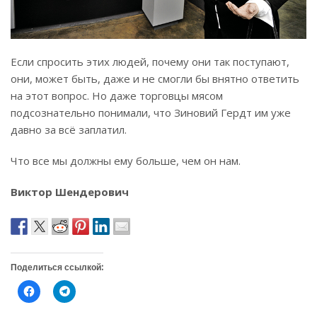
Если спросить этих людей, почему они так поступают,
они, может быть, даже и не смогли бы внятно ответить
на этот вопрос. Но даже торговцы мясом
подсознательно понимали, что Зиновий Гердт им уже
давно за всё заплатил.
Что все мы должны ему больше, чем он нам.
Виктор Шендерович
Поделиться ссылкой:
Н
Н
а
а
ж
ж
м
м