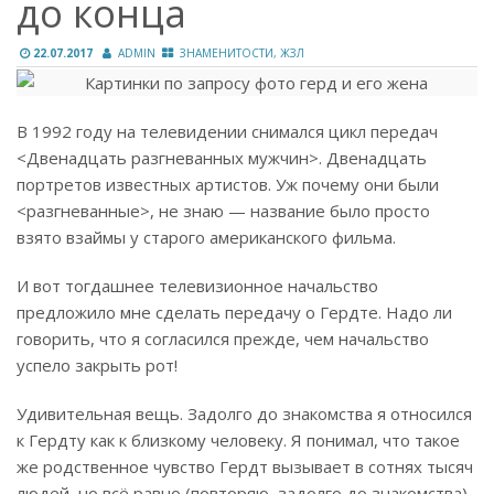
до конца
22.07.2017
ADMIN
ЗНАМЕНИТОСТИ, ЖЗЛ
В 1992 году на телевидении снимался цикл передач
<Двенадцать разгневанных мужчин>. Двенадцать
портретов известных артистов. Уж почему они были
<разгневанные>, не знаю — название было просто
взято взаймы у старого американского фильма.
И вот тогдашнее телевизионное начальство
предложило мне сделать передачу о Гердте. Надо ли
говорить, что я согласился прежде, чем начальство
успело закрыть рот!
Удивительная вещь. Задолго до знакомства я относился
к Гердту как к близкому человеку. Я понимал, что такое
же родственное чувство Гердт вызывает в сотнях тысяч
людей, но всё равно (повторяю, задолго до знакомства)