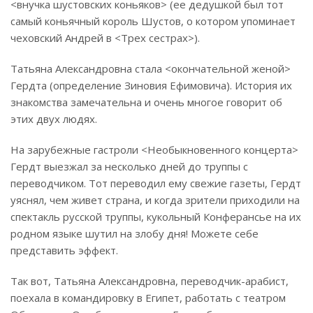
<внучка шустовских коньяков> (ее дедушкой был тот
самый коньячный король Шустов, о котором упоминает
чеховский Андрей в <Трех сестрах>).
Татьяна Александровна стала <окончательной женой>
Гердта (определение Зиновия Ефимовича). История их
знакомства замечательна и очень многое говорит об
этих двух людях.
На зарубежные гастроли <Необыкновенного концерта>
Гердт выезжал за несколько дней до труппы с
переводчиком. Тот переводил ему свежие газеты, Гердт
уяснял, чем живет страна, и когда зрители приходили на
спектакль русской труппы, кукольный Конферансье на их
родном языке шутил на злобу дня! Можете себе
представить эффект.
Так вот, Татьяна Александровна, переводчик-арабист,
поехала в командировку в Египет, работать с театром