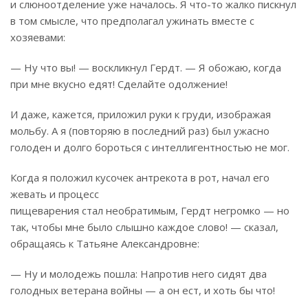
и слюноотделение уже началось. Я что-то жалко пискнул
в том смысле, что предполагал ужинать вместе с
хозяевами:
— Ну что вы! — воскликнул Гердт. — Я обожаю, когда
при мне вкусно едят! Сделайте одолжение!
И даже, кажется, приложил руки к груди, изображая
мольбу. А я (повторяю в последний раз) был ужасно
голоден и долго бороться с интеллигентностью не мог.
Когда я положил кусочек антрекота в рот, начал его
жевать и процесс
пищеварения стал необратимым, Гердт негромко — но
так, чтобы мне было слышно каждое слово! — сказал,
обращаясь к Татьяне Александровне:
— Ну и молодежь пошла: Напротив него сидят два
голодных ветерана войны — а он ест, и хоть бы что!