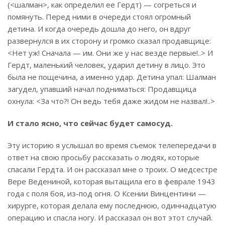
(<шалман>, как определил ее Гердт) — согреться и
помянуть. Перед ними в очереди стоял огромный
детина. И когда очередь дошла до него, он вдруг
развернулся в их сторону и громко сказал продавщице:
<Нет уж! Сначала — им. Они же у нас везде первые!..> И
Гердт, маленький человек, ударил детину в лицо. Это
была не пощечина, а именно удар. Детина упал: Шалман
загудел, упавший начал подниматься: Продавщица
охнула: <За что?! Он ведь тебя даже жидом не назвал!..>
И стало ясно, что сейчас будет самосуд.
Эту историю я услышал во время съемок телепередачи в
ответ на свою просьбу рассказать о людях, которые
спасали Гердта. И он рассказал мне о троих. О медсестре
Вере Ведениной, которая вытащила его в феврале 1943
года с поля боя, из-под огня. О Ксении Винцентини —
хирурге, которая делала ему последнюю, одиннадцатую
операцию и спасла ногу. И рассказал он вот этот случай.