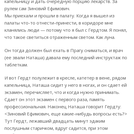
капельницу и дать очередную порцию лекарств. За
рулем сам Зиновий Ефимович.
Мы приехали и прошли в палату. Когда я вышел из
палаты что-то отнести-принести, в коридоре мне
кланялись люди — потому что я был с Гердтом. Я понял,
что такое светиться отраженным светом. Как луна.
Он тогда должен был ехать в Прагу сниматься, и врач
(ее звали Наташа) давала ему последний инструктаж по
таблеткам.
И вот Гердт полулежит в кресле, катетер в вене, рядом
капельница, Наташа сидит у него в ногах, и он сдает ей
экзамен, перечисляет, что и когда нужно принимать.
Сдает он этот экзамен с первого раза, память
профессиональная. Наконец Наташа говорит Гердту:
<Зиновий Ефимович, еще какие-нибудь вопросы есть?>
Тут Гердт, лежавший двадцать минут эдаким
послушным старичком, вдруг садится, при этом