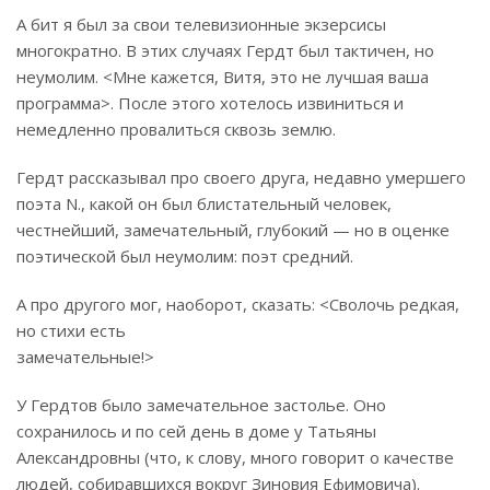
А бит я был за свои телевизионные экзерсисы
многократно. В этих случаях Гердт был тактичен, но
неумолим. <Мне кажется, Витя, это не лучшая ваша
программа>. После этого хотелось извиниться и
немедленно провалиться сквозь землю.
Гердт рассказывал про своего друга, недавно умершего
поэта N., какой он был блистательный человек,
честнейший, замечательный, глубокий — но в оценке
поэтической был неумолим: поэт средний.
А про другого мог, наоборот, сказать: <Сволочь редкая,
но стихи есть
замечательные!>
У Гердтов было замечательное застолье. Оно
сохранилось и по сей день в доме у Татьяны
Александровны (что, к слову, много говорит о качестве
людей, собиравшихся вокруг Зиновия Ефимовича).