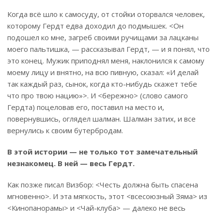
Когда всё шло к самосуду, от стойки оторвался человек,
которому Гердт едва доходил до подмышек. <Он
подошел ко мне, загреб своими ручищами за лацканы
моего пальтишка, — рассказывал Гердт, — и я понял, что
это конец. Мужик приподнял меня, наклонился к самому
моему лицу и внятно, на всю пивную, сказал: «И делай
так каждый раз, сынок, когда кто-нибудь скажет тебе
что про твою нацию»>. И <бережно> (слово самого
Гердта) поцеловав его, поставил на место и,
повернувшись, оглядел шалман. Шалман затих, и все
вернулись к своим бутербродам.
В этой истории — не только тот замечательный
незнакомец. В ней — весь Гердт.
Как позже писал Визбор: <Честь должна быть спасена
мгновенно>. И эта мягкость, этот <всесоюзный Зяма> из
<Кинопанорамы> и <Чай-клуба> — далеко не весь