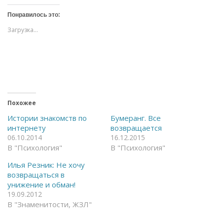
и
и
т
т
Понравилось это:
е
е
,
,
Загрузка...
ч
ч
т
т
о
о
б
б
ы
ы
о
п
т
о
к
д
р
е
ы
л
т
и
ь
т
Похожее
н
ь
а
с
Истории знакомств по
Бумеранг. Все
F
я
интернету
возвращается
a
в
c
T
06.10.2014
16.12.2015
e
e
В "Психология"
В "Психология"
b
l
o
e
o
g
Илья Резник: Не хочу
k
r
(
a
возвращаться в
О
m
унижение и обман!
т
(
к
О
19.09.2012
р
т
В "Знаменитости, ЖЗЛ"
ы
к
в
р
а
ы