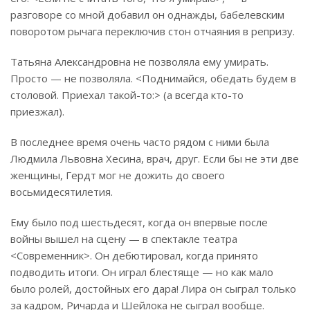
разговоре со мной добавил он однажды, бабелевским
поворотом рычага переключив стон отчаяния в репризу.
Татьяна Александровна не позволяла ему умирать.
Просто — не позволяла. <Поднимайся, обедать будем в
столовой. Приехал такой-то:> (а всегда кто-то
приезжал).
В последнее время очень часто рядом с ними была
Людмила Львовна Хесина, врач, друг. Если бы не эти две
женщины, Гердт мог не дожить до своего
восьмидесятилетия.
Ему было под шестьдесят, когда он впервые после
войны вышел на сцену — в спектакле театра
<Современник>. Он дебютировал, когда принято
подводить итоги. Он играл блестяще — но как мало
было ролей, достойных его дара! Лира он сыграл только
за кадром, Ричарда и Шейлока не сыграл вообще.