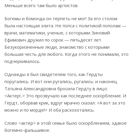
Меньше всего там было артистов.
Богемы и бомонда он терпеть не мог! За его столом
была настоящая элита. Не попса с политикой пополам —
врачи, математики, ученые, с которыми Зиновий
Ефимович дружил по сорок — пятьдесят лет.
Безукоризненные люди, знакомство с которыми
большая честь для любого. Когда этого не понимали, это
подчеркивалось.
Однажды я был свидетелем того, как Гердты
поругались. И вот они ругались, ругались: и наконец
Татьяна Александровна бросила Гердту в лицо:
<Актер!..> Это прозвучало как последнее оскорбление. И
Гердт, оборвав крик, вдруг мрачно сказал: <А вот за это
можно и по морде!> И оба расхохотались.
Слово <актер> в этой семье было оскорблением, эдакое
богемно-фальшивое.