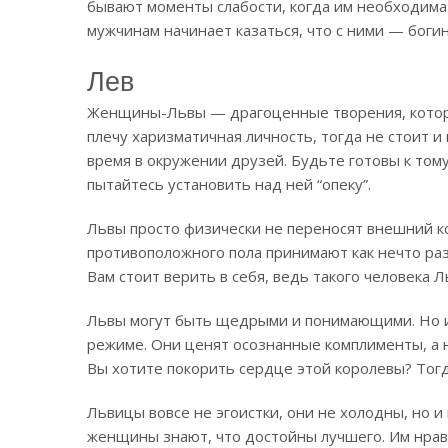
бывают моменты слабости, когда им необходима 
мужчинам начинает казаться, что с ними — богин
Лев
Женщины-Львы — драгоценные творения, которые
плечу харизматичная личность, тогда не стоит и
время в окружении друзей. Будьте готовы к том
пытайтесь установить над ней “опеку”.
Львы просто физически не переносят внешний к
противоположного пола принимают как нечто раз
Вам стоит верить в себя, ведь такого человека 
Львы могут быть щедрыми и понимающими. Но и
режиме. Они ценят осознанные комплименты, а 
Вы хотите покорить сердце этой королевы? Тогд
Львицы вовсе не эгоистки, они не холодны, но и
женщины знают, что достойны лучшего. Им нрав