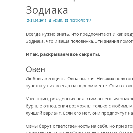
Зодиака
21.07.2017
ADMIN
ПСИХОЛОГИЯ
Всегда нужно знать, что предпочитают и как вед
Зодиака, что и ваша половинка. Эти знания помог
Итак, раскрываем все секреты.
Овен
Любовь женщины-Овна пылкая. Никаких полутоно
чувства у них всегда на первом месте. Они гото
У женщин, рожденных под этим огненным знаком
бурные отношения возможны только с любимым.
лучший вариант. Если его нет, они предпочтут 
Овны берут ответственность на себя, но при это
не посягнет на их свободу, но при этом не будет