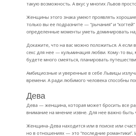
такую возможность. А вкус у многих Львов прост
Женщины этого знака умеют проявлять хорошие м
только вы ее подразните — “рычания” и “когтей”
определенные моменты уметь доминировать на
Докажите, что на вас можно положиться. А если
секс для нее — кульминация любви. Кому-то вы, 
будете много смеяться, планировать путешестви
Амбициозные и уверенные в себе Львицы излуча
времени. А ради любимого человека способны пой
Дева
Дева — женщина, которая может бросить все ра
внимание на мнение извне. Для нее важно быть 
Женщина-Дева находится или в поиске или счаст
но в отношениях — это “последние романтики”. И