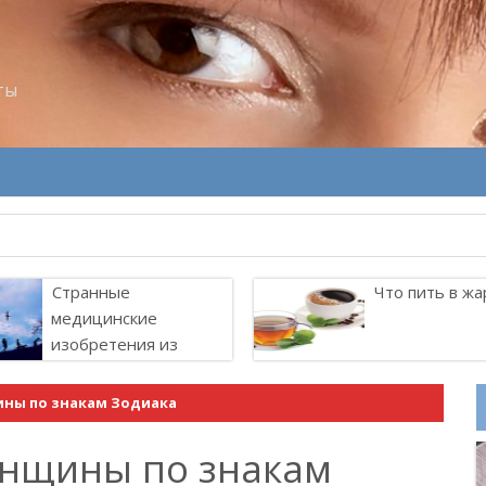
ты
Странные
Что пить в жа
медицинские
изобретения из
прошлого
ны по знакам Зодиака
енщины по знакам