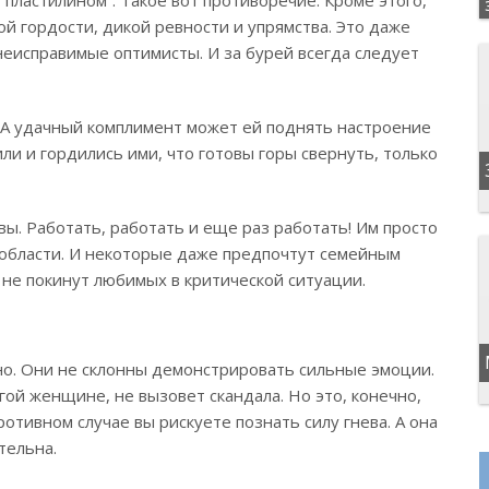
й гордости, дикой ревности и упрямства. Это даже
неисправимые оптимисты. И за бурей всегда следует
 А удачный комплимент может ей поднять настроение
ли и гордились ими, что готовы горы свернуть, только
ы. Работать, работать и еще раз работать! Им просто
области. И некоторые даже предпочтут семейным
 не покинут любимых в критической ситуации.
о. Они не склонны демонстрировать сильные эмоции.
ой женщине, не вызовет скандала. Но это, конечно,
ротивном случае вы рискуете познать силу гнева. А она
тельна.