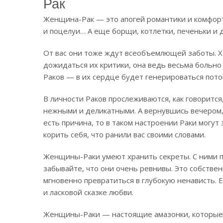
Рак
Женщина-Рак — это апогей романтики и комфорт
и поцелуи… А еще борщи, котлетки, печеньки и 
От вас они тоже ждут всеобъемлющей заботы. Хо
дожидаться их критики, она ведь весьма больно
Раков — в их сердце будет генерироваться поток
В личности Раков прослеживаются, как говорится
нежными и деликатными. А вернувшись вечером, 
есть причина, то в таком настроении Раки могут 
корить себя, что ранили вас своими словами.
Женщины-Раки умеют хранить секреты. С ними 
забывайте, что они очень ревнивы. Это собстве
мгновенно превратиться в глубокую ненависть. Е
и ласковой сказке любви.
Женщины-Раки — настоящие амазонки, которые н