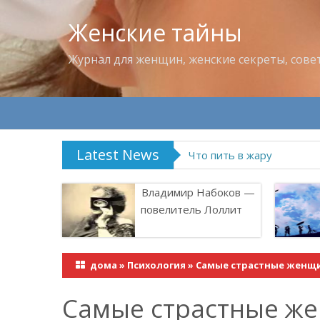
Женские тайны
Журнал для женщин, женские секреты, сове
Latest News
Что пить в жару
Владимир Набоков —
повелитель Лоллит
дома
»
Психология
»
Самые страстные женщи
Самые страстные ж