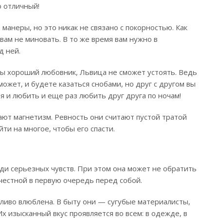
о отличный!
анеры, но это никак не связано с покорностью. Как
 вам не миновать. В то же время вам нужно в
д ней.
 вы хороший любовник, Львица не сможет устоять. Ведь
может, и будете казаться снобами, но друг с другом вы
я и любить и еще раз любить друг друга по ночам!
ют магнетизм. Ревность они считают пустой тратой
ти на многое, чтобы его спасти.
ди серьезных чувств. При этом она может не обратить
честной в первую очередь перед собой.
ливо влюблена. В быту они — сугубые материалисты,
х изысканный вкус проявляется во всем: в одежде, в