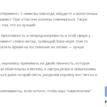
сперимент. С ними вы навсегда забудете о монотонных
ывают. При этом они склонны сомневаться. Такую
том, что он лучший.
 Креативность и непредсказуемость в этой сфере у
рамент словно ветер, гуляющий близ моря. Они то
тратить время на постижение их логики — лучше
, научились принимать их двойственность, которая
они обаятельны и веселы, а завтра резки и невыносимы.
ся даже на край света, разделив поровну все тяготы и
омплименты, если хотите, чтобы ваш “хамелеончик”