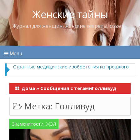
Женские тайны
Журнал для женщин, женские секреты, советы
Menu
Странные медицинские изобретения из прошлого
дома
»
Сообщения с тегамиГолливуд
Метка:
Голливуд
Знаменитости, ЖЗЛ