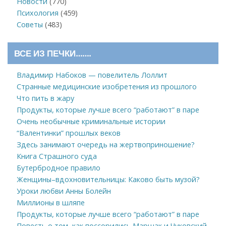
Новости
(770)
Психология
(459)
Советы
(483)
ВСЕ ИЗ ПЕЧКИ…….
Владимир Набоков — повелитель Лоллит
Странные медицинские изобретения из прошлого
Что пить в жару
Продукты, которые лучше всего “работают” в паре
Очень необычные криминальные истории
“Валентинки” прошлых веков
Здесь занимают очередь на жертвоприношение?
Книга Страшного суда
Бутербродное правило
Женщины–вдохновительницы: Каково быть музой?
Уроки любви Анны Болейн
Миллионы в шляпе
Продукты, которые лучше всего “работают” в паре
Повесть о том, как поссорились Маршак и Чуковский