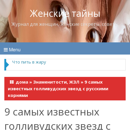
Женские тайны
Журнал для женщин, женские секреты, советы
Menu
Что пить в жару
дома
»
Знаменитости, ЖЗЛ
»
9 самых
известных голливудских звезд с русскими
корнями
9 самых известных
голливудских звезд с