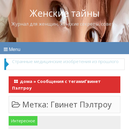
Женские тайны
Журнал для женщин, женские секреты, советы
Menu
Что пить в жару
дома
»
Сообщения с тегамиГвинет
Пэлтроу
Метка:
Гвинет Пэлтроу
Интересное