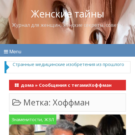
Женские тайны
Журнал для женщин, женские секреты, советы
Menu
Странные медицинские изобретения из прошлого
дома
»
Сообщения с тегамиХоффман
Метка:
Хоффман
Знаменитости, ЖЗЛ