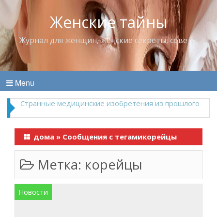
Женские тайны
Журнал для женщин, женские секреты, советы
Menu
Что пить в жару
дома
»
Сообщения с тегамикорейцы
Метка:
корейцы
Новости