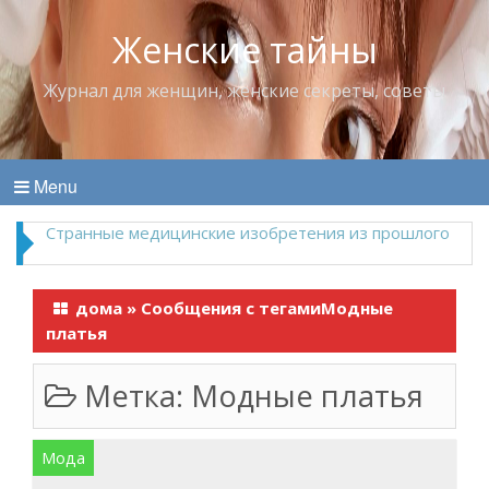
Женские тайны
Журнал для женщин, женские секреты, советы
Menu
Что пить в жару
дома
»
Сообщения с тегамиМодные
платья
Метка:
Модные платья
Мода