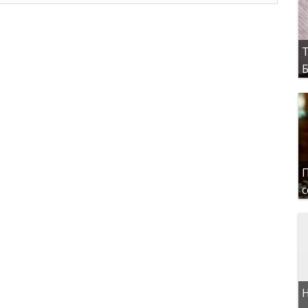
Т
Б
П
с
Н