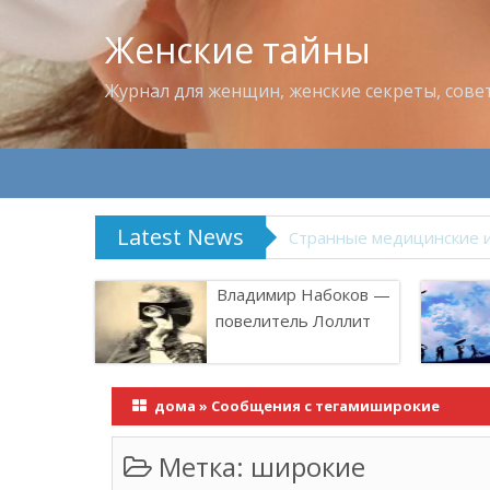
Женские тайны
Журнал для женщин, женские секреты, сове
Latest News
Что пить в жару
Владимир Набоков —
повелитель Лоллит
дома
»
Сообщения с тегамиширокие
Метка:
широкие