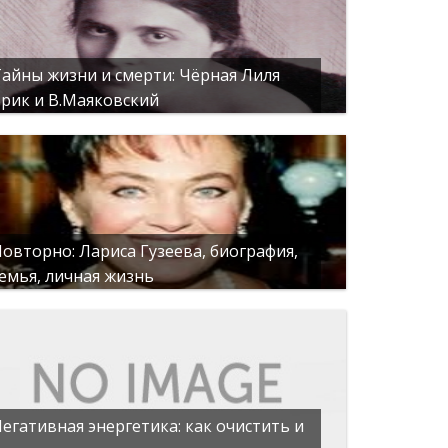
айны жизни и смерти: Чёрная Лиля
рик и В.Маяковский
овторно: Лариса Гузеева, биография,
емья, личная жизнь
егативная энергетика: как очистить и