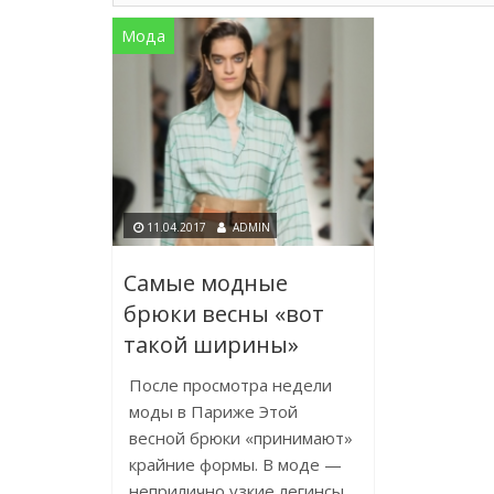
Мода
11.04.2017
ADMIN
Самые модные
брюки весны «вот
такой ширины»
После просмотра недели
моды в Париже Этой
весной брюки «принимают»
крайние формы. В моде —
неприлично узкие легинсы