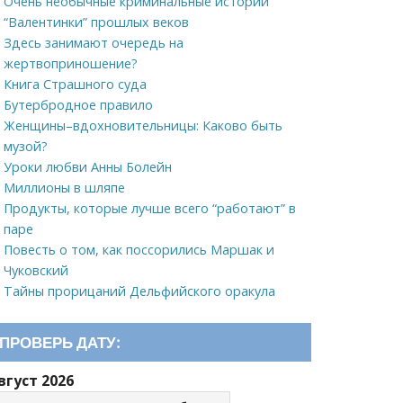
Очень необычные криминальные истории
“Валентинки” прошлых веков
Здесь занимают очередь на
жертвоприношение?
Книга Страшного суда
Бутербродное правило
Женщины–вдохновительницы: Каково быть
музой?
Уроки любви Анны Болейн
Миллионы в шляпе
Продукты, которые лучше всего “работают” в
паре
Повесть о том, как поссорились Маршак и
Чуковский
Тайны прорицаний Дельфийского оракула
ПРОВЕРЬ ДАТУ:
вгуст 2026