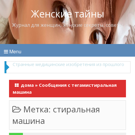
Женские тайны
Журнал для женщин, женские секреты, советы
Menu
Что пить в жару
дома
»
Сообщения с тегамистиральная
машина
Метка:
стиральная
машина