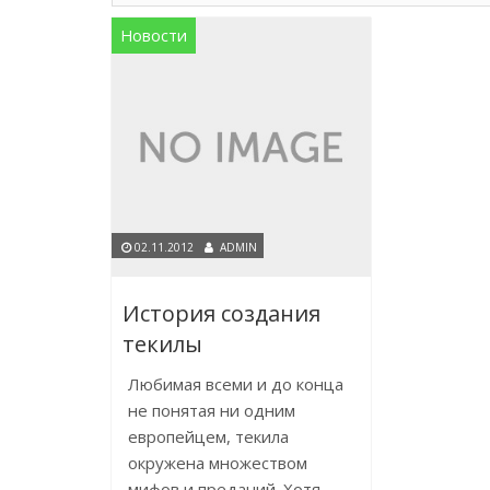
Новости
02.11.2012
ADMIN
История создания
текилы
Любимая всеми и до конца
не понятая ни одним
европейцем, текила
окружена множеством
мифов и преданий. Хотя