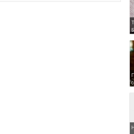
Т
Б
П
с
Н