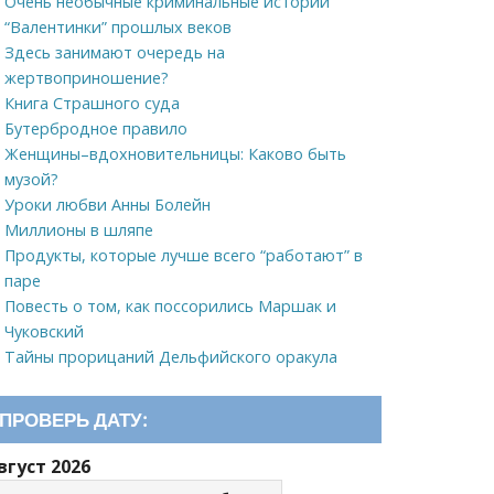
Очень необычные криминальные истории
“Валентинки” прошлых веков
Здесь занимают очередь на
жертвоприношение?
Книга Страшного суда
Бутербродное правило
Женщины–вдохновительницы: Каково быть
музой?
Уроки любви Анны Болейн
Миллионы в шляпе
Продукты, которые лучше всего “работают” в
паре
Повесть о том, как поссорились Маршак и
Чуковский
Тайны прорицаний Дельфийского оракула
ПРОВЕРЬ ДАТУ:
вгуст 2026