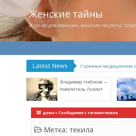
Женские тайны
Журнал для женщин, женские секреты, сове
Latest News
Странные медицинские 
Владимир Набоков —
повелитель Лоллит
дома
»
Сообщения с тегамитекила
Метка:
текила