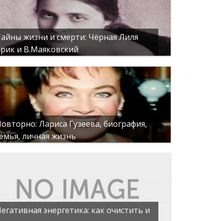
айны жизни и смерти: Чёрная Лиля
рик и В.Маяковский
овторно: Лариса Гузеева, биография,
емья, личная жизнь
егативная энергетика: как очистить и